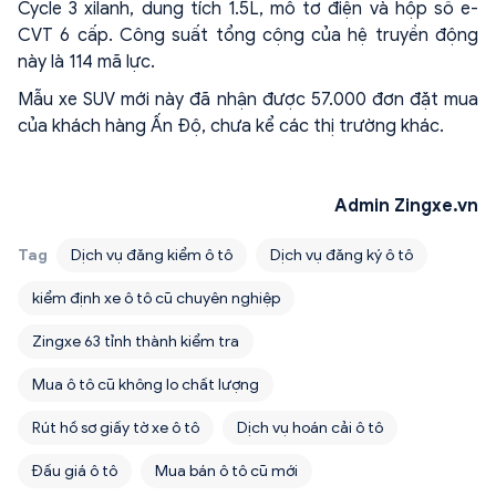
Cycle 3 xilanh, dung tích 1.5L, mô tơ điện và hộp số e-
CVT 6 cấp. Công suất tổng cộng của hệ truyền động
này là 114 mã lực.
Mẫu xe SUV mới này đã nhận được 57.000 đơn đặt mua
của khách hàng Ấn Độ, chưa kể các thị trường khác.
Admin Zingxe.vn
Tag
Dịch vụ đăng kiểm ô tô
Dịch vụ đăng ký ô tô
kiểm định xe ô tô cũ chuyên nghiệp
Zingxe 63 tỉnh thành kiểm tra
Mua ô tô cũ không lo chất lượng
Rút hồ sơ giấy tờ xe ô tô
Dịch vụ hoán cải ô tô
Đấu giá ô tô
Mua bán ô tô cũ mới