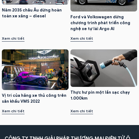
Năm 2035 châu Âu dừng hoàn
toàn xe xăng – diesel
Ford và Volkswagen dừng
chương trình phát triển công
nghệ xe tự lái Argo AI
Xem chi tiết
Xem chi tiết
Thực hư pin một lần sạc chạy
Vị trí của hãng xe thủ công trên
1.000km
sân khấu VMS 2022
Xem chi tiết
Xem chi tiết
CÔNG TY TNHH GIẢI PHÁP THƯƠNG MẠI ĐIỆN TỬ Ô