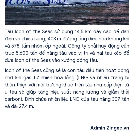
Tàu Icon of the Seas sử dụng 14,5 km dây cáp để dẫn
điện và chiếu sáng, 403 m đường ống điều hòa không khí
và 578 tấm nhôm ốp ngoài. Công ty phải huy động cần
trục 5.600 tấn để nâng tàu vào vị trí và hai tàu kéo để
đưa Icon of the Seas vào xưởng đóng tàu.
Icon of the Seas cũng sẽ là con tàu đầu tiên hoạt động
nhờ khí gas tự nhiên hóa lỏng (LNG và nhiều trang bị
thân thiện với môi trường khác trên tàu như cấp điện từ
ụ tàu sẽ giúp tăng hiệu suất năng lượng và giảm thải
carbon). Bình chứa nhiên liệu LNG của tàu nặng 307 tấn
và dài 27,4 m.
Admin Zingxe.vn