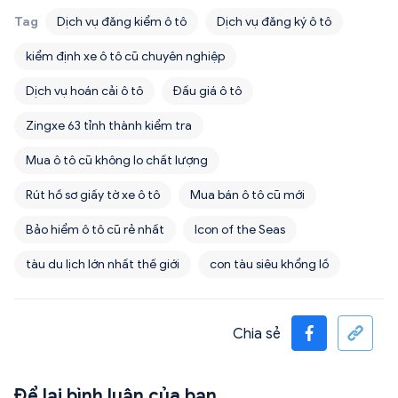
Tag
Dịch vụ đăng kiểm ô tô
Dịch vụ đăng ký ô tô
kiểm định xe ô tô cũ chuyên nghiệp
Dịch vụ hoán cải ô tô
Đấu giá ô tô
Zingxe 63 tỉnh thành kiểm tra
Mua ô tô cũ không lo chất lượng
Rút hồ sơ giấy tờ xe ô tô
Mua bán ô tô cũ mới
Bảo hiểm ô tô cũ rẻ nhất
Icon of the Seas
tàu du lịch lớn nhất thế giới
con tàu siêu khổng lồ
Chia sẻ
Để lại bình luận của bạn