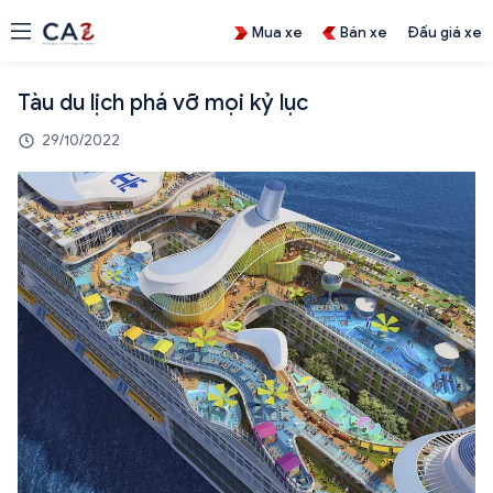
Mua xe
Bán xe
Đấu giá xe
Tàu du lịch phá vỡ mọi kỷ lục
29/10/2022