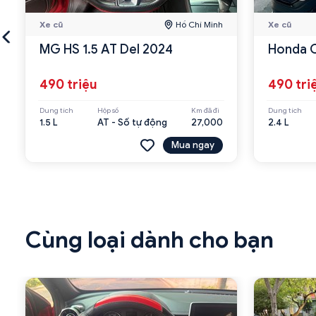
Xe cũ
Hồ Chí Minh
Xe cũ
MG HS 1.5 AT Del 2024
Honda C
490 triệu
490 tri
Dung tích
Hộp số
Km đã đi
Dung tích
1.5 L
AT - Số tự động
27,000
2.4 L
Mua ngay
Cùng loại dành cho bạn