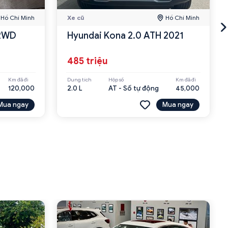
Hồ Chí Minh
Xe cũ
Hồ Chí Minh
 2WD
Hyundai Kona 2.0 ATH 2021
485 triệu
Km đã đi
Dung tích
Hộp số
Km đã đi
120,000
2.0 L
AT - Số tự động
45,000
Mua ngay
Mua ngay