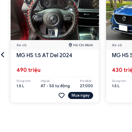
Xe cũ
Hồ Chí Minh
Xe cũ
MG HS 1.5 AT Del 2024
MG HS S
490 triệu
430 tri
Dung tích
Hộp số
Km đã đi
Dung tích
1.5 L
AT - Số tự động
27,000
1.5 L
Mua ngay