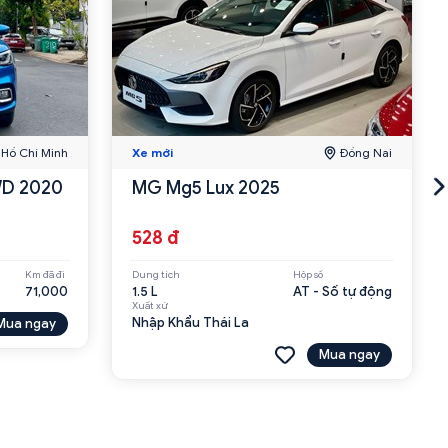
Hồ Chí Minh
Xe mới
Đồng Nai
WD 2020
MG Mg5 Lux 2025
528 đ
Km đã đi
Dung tích
Hộp số
71,000
1.5 L
AT - Số tự động
Xuất xứ
Nhập Khẩu Thái La
Mua ngay
Mua ngay