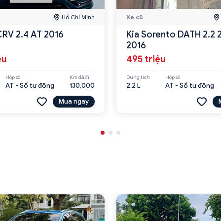
Hồ Chí Minh
Xe cũ
RV 2.4 AT 2016
Kia Sorento DATH 2.2
2016
ệu
495 triệu
Hộp số
Km đã đi
Dung tích
Hộp số
AT - Số tự động
130,000
2.2 L
AT - Số tự động
Mua ngay