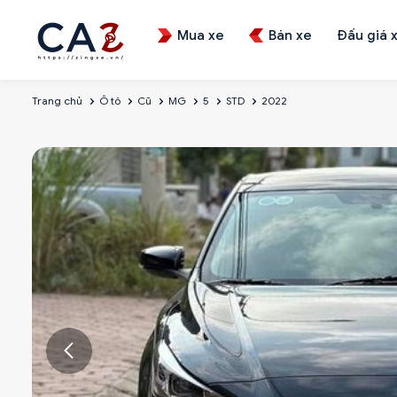
Mua xe
Bán xe
Đấu giá 
Trang chủ
Ô tô
Cũ
MG
5
STD
2022