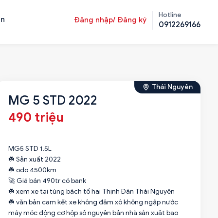
Hotline
ản
Đăng nhập/ Đăng ký
0912269166
Thái Nguyên
MG 5 STD 2022
490 triệu
MG5 STD 1.5L
☘️ Sản xuất 2022
☘️ odo 4500km
🚀 Giá bán 490tr có bank
☘️ xem xe tại tùng bách tổ hai Thịnh Đán Thái Nguyên
☘️ văn bản cam kết xe không đâm xô không ngập nước
máy móc động cơ hộp số nguyên bản nhà sản xuất bao