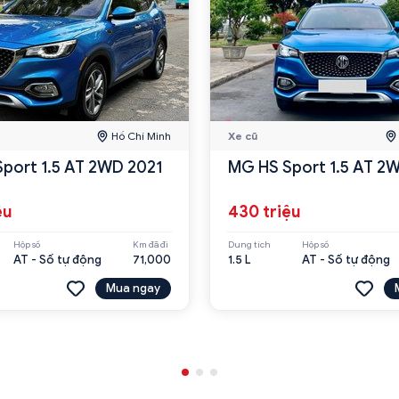
Hồ Chí Minh
Xe cũ
port 1.5 AT 2WD 2021
MG HS Sport 1.5 AT 2
ệu
430 triệu
Hộp số
Km đã đi
Dung tích
Hộp số
AT - Số tự động
71,000
1.5 L
AT - Số tự động
Mua ngay