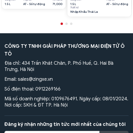
1.5 L
AT - Số tự động
71,000
1.5 L
AT - Số tự động
Xuất xứ
Nhập Khẩu Thái La
CÔNG TY TNHH GIẢI PHÁP THƯƠNG MẠI ĐIỆN TỬ Ô
TÔ
Địa chỉ: 434 Trần Khát Chân, P. Phố Huế, Q. Hai Bà
Trưng, Hà Nội
Email:
sales@zingxe.vn
Số điện thoại:
0912269166
Mã số doanh nghiệp: 0109676491. Ngày cấp: 08/01/2024.
Nơi cấp: SKH & ĐT TP. Hà Nội
Đăng ký nhận những tin tức mới nhất của chúng tôi