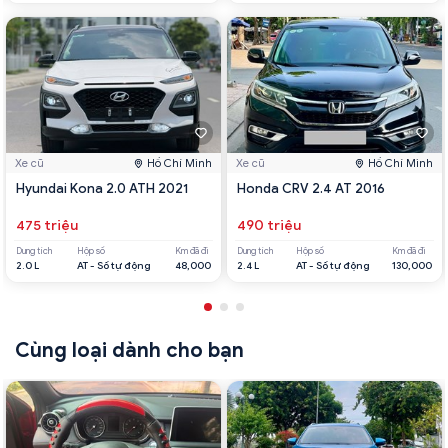
Xe cũ
Hồ Chí Minh
Xe cũ
Hồ Chí Minh
Hyundai Kona 2.0 ATH 2021
Honda CRV 2.4 AT 2016
475 triệu
490 triệu
Dung tích
Hộp số
Km đã đi
Dung tích
Hộp số
Km đã đi
2.0 L
AT - Số tự động
48,000
2.4 L
AT - Số tự động
130,000
Cùng loại dành cho bạn