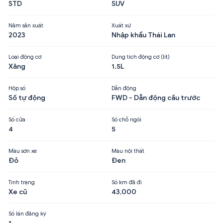
STD
SUV
Năm sản xuất
Xuất xứ
2023
Nhập khẩu Thái Lan
Loại động cơ
Dung tích động cơ (lít)
Xăng
1.5L
Hộp số
Dẫn động
Số tự động
FWD - Dẫn động cầu trước
Số cửa
Số chỗ ngồi
4
5
Màu sơn xe
Màu nội thất
Đỏ
Đen
Tình trạng
Số km đã đi
Xe cũ
43,000
Số lần đăng ký