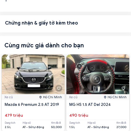
1
Chứng nhận & giấy tờ kèm theo
Cùng mức giá dành cho bạn
Xe cũ
Hồ Chí Minh
Xe cũ
Hồ Chí Minh
Mazda 6 Premium 2.5 AT 2019
MG HS 1.5 AT Del 2024
479 triệu
490 triệu
Dung tích
Hộp số
Km đã đi
Dung tích
Hộp số
Km đã đi
2.5 L
AT - Số tự động
50,000
1.5 L
AT - Số tự động
27,000