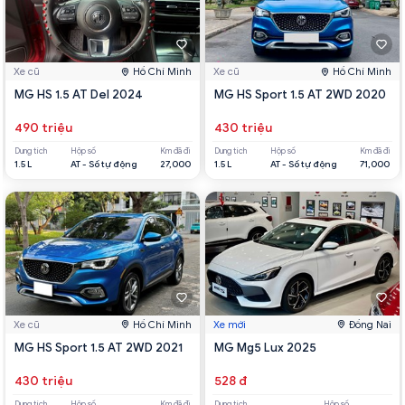
Xe cũ
Hồ Chí Minh
Xe cũ
Hồ Chí Minh
MG HS 1.5 AT Del 2024
MG HS Sport 1.5 AT 2WD 2020
490 triệu
430 triệu
Dung tích
Hộp số
Km đã đi
Dung tích
Hộp số
Km đã đi
1.5 L
AT - Số tự động
27,000
1.5 L
AT - Số tự động
71,000
Xe cũ
Hồ Chí Minh
Xe mới
Đồng Nai
MG HS Sport 1.5 AT 2WD 2021
MG Mg5 Lux 2025
430 triệu
528 đ
Dung tích
Hộp số
Km đã đi
Dung tích
Hộp số