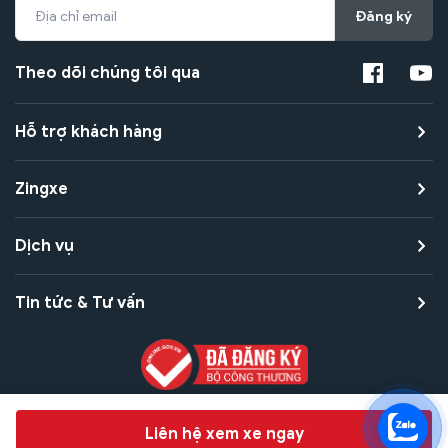
Đăng ký
Theo dõi chúng tôi qua
Hỗ trợ khách hàng
Zingxe
Dịch vụ
Tin tức & Tư vấn
Copyright © 2021 Zingxe. All rights reserved
Chat hỗ trợ
Liên hệ xem xe ngay
Bảo mật thanh toán
Bảo mật quyền riêng tư
Điều khoản sử dụng