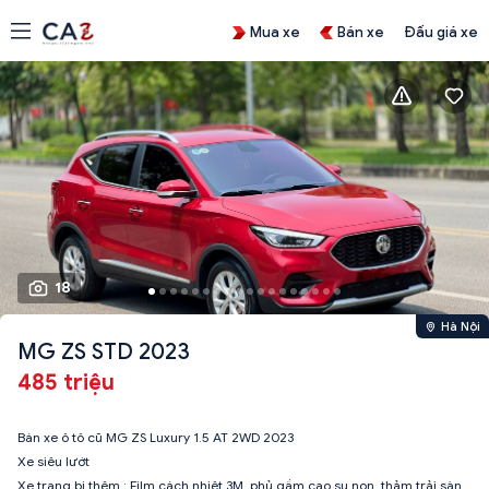
Mua xe
Bán xe
Đấu giá xe
18
Hà Nội
MG ZS STD 2023
485 triệu
Bán xe ô tô cũ MG ZS Luxury 1.5 AT 2WD 2023
Xe siêu lướt
Xe trang bị thêm : Film cách nhiệt 3M, phủ gầm cao su non, thảm trải sàn,