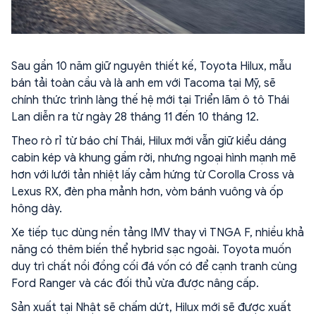
Sau gần 10 năm giữ nguyên thiết kế, Toyota Hilux, mẫu
bán tải toàn cầu và là anh em với Tacoma tại Mỹ, sẽ
chính thức trình làng thế hệ mới tại Triển lãm ô tô Thái
Lan diễn ra từ ngày 28 tháng 11 đến 10 tháng 12.
Theo rò rỉ từ báo chí Thái, Hilux mới vẫn giữ kiểu dáng
cabin kép và khung gầm rời, nhưng ngoại hình mạnh mẽ
hơn với lưới tản nhiệt lấy cảm hứng từ Corolla Cross và
Lexus RX, đèn pha mảnh hơn, vòm bánh vuông và ốp
hông dày.
Xe tiếp tục dùng nền tảng IMV thay vì TNGA F, nhiều khả
năng có thêm biến thể hybrid sạc ngoài. Toyota muốn
duy trì chất nồi đồng cối đá vốn có để cạnh tranh cùng
Ford Ranger và các đối thủ vừa được nâng cấp.
Sản xuất tại Nhật sẽ chấm dứt, Hilux mới sẽ được xuất