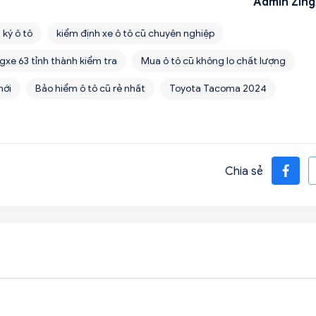
Admin Zing
 ký ô tô
kiểm định xe ô tô cũ chuyên nghiệp
gxe 63 tỉnh thành kiểm tra
Mua ô tô cũ không lo chất lượng
mới
Bảo hiểm ô tô cũ rẻ nhất
Toyota Tacoma 2024
Chia sẻ