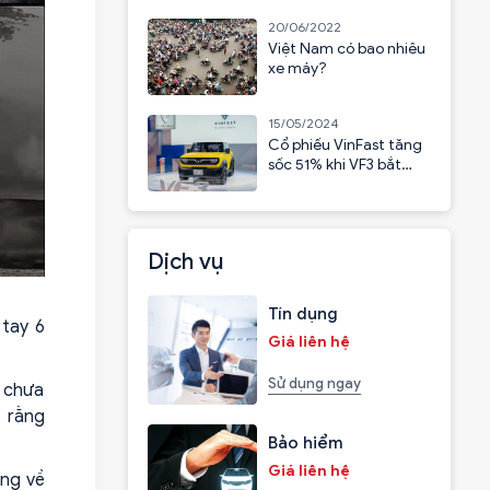
20/06/2022
Việt Nam có bao nhiêu
xe máy?
15/05/2024
Cổ phiếu VinFast tăng
sốc 51% khi VF3 bắt
đầu nhận cọc
Dịch vụ
Tín dụng
 tay 6
Giá liên hệ
Sử dụng ngay
n chưa
n rằng
Bảo hiểm
Giá liên hệ
ếng về