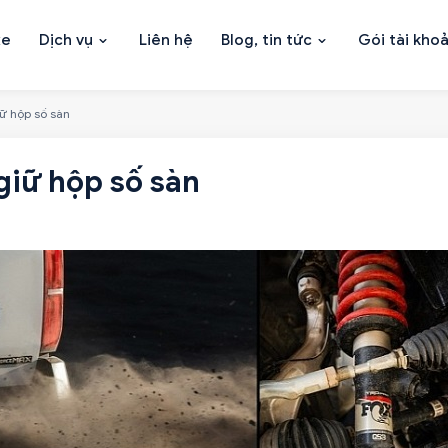
xe
Dịch vụ
Liên hệ
Blog, tin tức
Gói tài kho
ữ hộp số sàn
iữ hộp số sàn