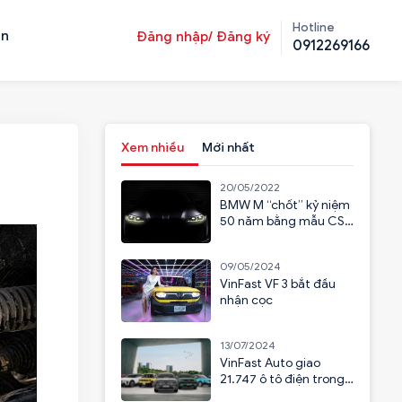
Hotline
ản
Đăng nhập/ Đăng ký
0912269166
Xem nhiều
Mới nhất
20/05/2022
BMW M “chốt” kỷ niệm
50 năm bằng mẫu CSL
2023
09/05/2024
VinFast VF 3 bắt đầu
nhận cọc
13/07/2024
VinFast Auto giao
21.747 ô tô điện trong
6 tháng đầu năm