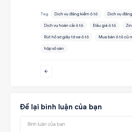
Tag
Dịch vụ đăng kiểm ô tô
Dịch vụ đăng
Dịch vụ hoán cải ô tô
Đấu giá ô tô
Zin
Rút hồ sơ giấy tờ xe ô tô
Mua bán ô tô cũ 
hộp số sàn
Để lại bình luận của bạn