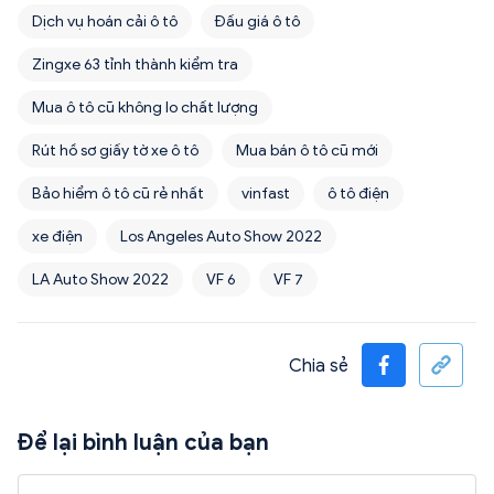
Dịch vụ hoán cải ô tô
Đấu giá ô tô
Zingxe 63 tỉnh thành kiểm tra
Mua ô tô cũ không lo chất lượng
Rút hồ sơ giấy tờ xe ô tô
Mua bán ô tô cũ mới
Bảo hiểm ô tô cũ rẻ nhất
vinfast
ô tô điện
xe điện
Los Angeles Auto Show 2022
LA Auto Show 2022
VF 6
VF 7
Chia sẻ
Để lại bình luận của bạn