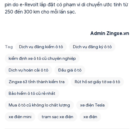
pin do e-Revolt lắp đặt có phạm vi di chuyển ước tính từ
250 đến 300 km cho mỗi lần sạc.
Admin Zingxe.vn
Tag
Dịch vụ đăng kiểm ô tô
Dịch vụ đăng ký ô tô
kiểm định xe ô tô cũ chuyên nghiệp
Dịch vụ hoán cải ô tô
Đấu giá ô tô
Zingxe 63 tỉnh thành kiểm tra
Rút hồ sơ giấy tờ xe ô tô
Bảo hiểm ô tô cũ rẻ nhất
Mua ô tô cũ không lo chất lượng
xe điện Tesla
xe điện mini
trạm sạc xe điện
xe điện