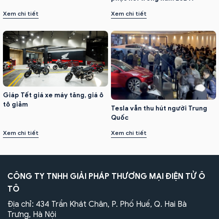
Xem chi tiết
Xem chi tiết
Giáp Tết giá xe máy tăng, giá ô
tô giảm
Tesla vẫn thu hút người Trung
Quốc
Xem chi tiết
Xem chi tiết
CÔNG TY TNHH GIẢI PHÁP THƯƠNG MẠI ĐIỆN TỬ Ô
TÔ
Địa chỉ: 434 Trần Khát Chân, P. Phố Huế, Q. Hai Bà
Trưng, Hà Nội