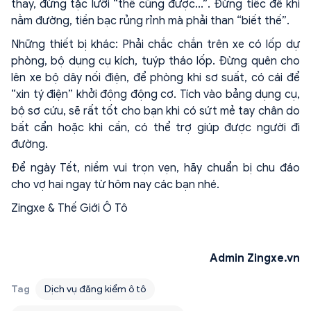
thay, đừng tặc lưỡi “thế cũng được...”. Đừng tiếc để khi
nằm đường, tiền bạc rủng rỉnh mà phải than “biết thế”.
Những thiết bị khác: Phải chắc chắn trên xe có lốp dự
phòng, bộ dụng cụ kích, tuýp tháo lốp. Đừng quên cho
lên xe bộ dây nối điện, để phòng khi sơ suất, có cái để
“xin tý điện” khởi động động cơ. Tích vào bảng dụng cụ,
bộ sơ cứu, sẽ rất tốt cho bạn khi có sứt mẻ tay chân do
bất cẩn hoặc khi cần, có thể trợ giúp được người đi
đường.
Để ngày Tết, niềm vui trọn vẹn, hãy chuẩn bị chu đáo
cho vợ hai ngay từ hôm nay các bạn nhé.
Zingxe & Thế Giới Ô Tô
Admin Zingxe.vn
Tag
Dịch vụ đăng kiểm ô tô