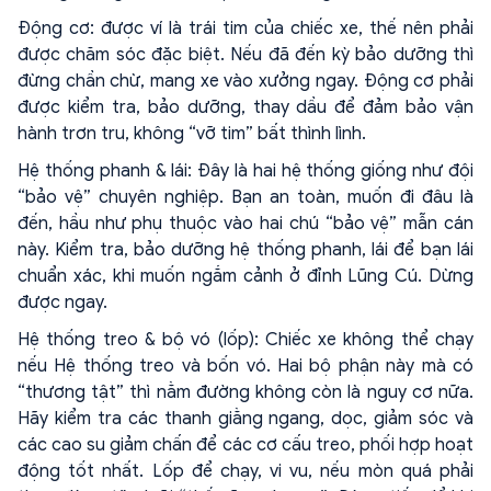
Động cơ: được ví là trái tim của chiếc xe, thế nên phải
được chăm sóc đặc biệt. Nếu đã đến kỳ bảo dưỡng thì
đừng chần chừ, mang xe vào xưởng ngay. Động cơ phải
được kiểm tra, bảo dưỡng, thay dầu để đảm bảo vận
hành trơn tru, không “vỡ tim” bất thình lình.
Hệ thống phanh & lái: Đây là hai hệ thống giống như đội
“bảo vệ” chuyên nghiệp. Bạn an toàn, muốn đi đâu là
đến, hầu như phụ thuộc vào hai chú “bảo vệ” mẫn cán
này. Kiểm tra, bảo dưỡng hệ thống phanh, lái để bạn lái
chuẩn xác, khi muốn ngắm cảnh ở đỉnh Lũng Cú. Dừng
được ngay.
Hệ thống treo & bộ vó (lốp): Chiếc xe không thể chạy
nếu Hệ thống treo và bốn vó. Hai bộ phận này mà có
“thương tật” thì nằm đường không còn là nguy cơ nữa.
Hãy kiểm tra các thanh giằng ngang, dọc, giảm sóc và
các cao su giảm chấn để các cơ cấu treo, phối hợp hoạt
động tốt nhất. Lốp để chạy, vi vu, nếu mòn quá phải