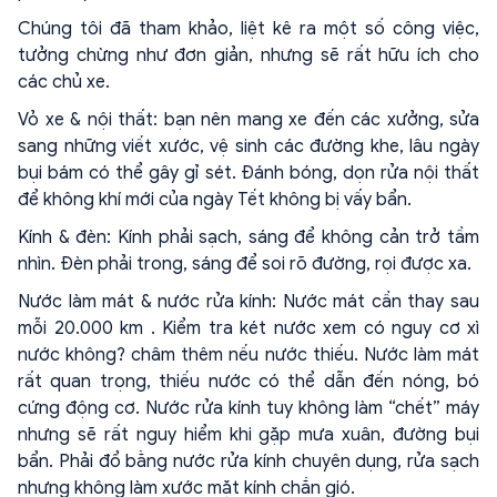
Chúng tôi đã tham khảo, liệt kê ra một số công việc,
tưởng chừng như đơn giản, nhưng sẽ rất hữu ích cho
các chủ xe.
Vỏ xe & nội thất: bạn nên mang xe đến các xưởng, sửa
sang những viết xước, vệ sinh các đường khe, lâu ngày
bụi bám có thể gây gỉ sét. Đánh bóng, dọn rửa nội thất
để không khí mới của ngày Tết không bị vấy bẩn.
Kính & đèn: Kính phải sạch, sáng để không cản trở tầm
nhìn. Đèn phải trong, sáng để soi rõ đường, rọi được xa.
Nước làm mát & nước rửa kính: Nước mát cần thay sau
mỗi 20.000 km . Kiểm tra két nước xem có nguy cơ xì
nước không? châm thêm nếu nước thiếu. Nước làm mát
rất quan trọng, thiếu nước có thể dẫn đến nóng, bó
cứng động cơ. Nước rửa kính tuy không làm “chết” máy
nhưng sẽ rất nguy hiểm khi gặp mưa xuân, đường bụi
bẩn. Phải đổ bằng nước rửa kính chuyên dụng, rửa sạch
nhưng không làm xước mặt kính chắn gió.