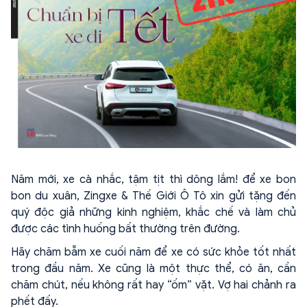
Năm mới, xe cà nhắc, tậm tịt thì dông lắm! để xe bon
bon du xuân, Zingxe & Thế Giới Ô Tô xin gửi tặng đến
quý độc giả những kinh nghiệm, khắc chế và làm chủ
được các tình huống bất thường trên đường.
Hãy chăm bẵm xe cuối năm để xe có sức khỏe tốt nhất
trong đầu năm. Xe cũng là một thực thể, có ăn, cần
chăm chút, nếu không rất hay “ốm” vặt. Vợ hai chảnh ra
phết đấy.