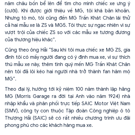
năm châu bốn bể lên để tìm cho mình chiếc xe ưng ý
(cười). Khi được giới thiệu về MG, tôi khá băn khoăn.
Nhưng tò mò, tôi cũng đến MG Trần Khát Chân lái thử
cả hai mẫu xe là ZS và MG5. Tôi thực sự ngạc nhiên vì sự
vượt trội của chiếc ZS so với các mẫu xe tương đương
của thương hiệu khác”.
Cũng theo ông Hải “Sau khi tôi mua chiếc xe MG ZS, gia
đình tôi có mấy người đang có ý định mua xe, vì sự thích
thú mẫu xe này, thêm tình quý mến MG Trần Khát Chân
nên tôi đã lôi kéo hai người nhà trở thành fan hâm mộ
MG”.
Theo đại lý, hướng tới kỷ niệm 100 năm thành lập hãng
MG (Morris Garage ra đời tại Anh vào năm 1924) nhà
nhập khẩu và phân phối trực tiếp SAIC Motor Việt Nam
(SMV), công ty con thuộc Tập đoàn Công nghiệp ô tô
Thượng Hải (SAIC) sẽ có rất nhiều chương trình ưu đãi
phong phú cho các khách hàng mua xe.