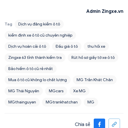
Admin Zingxe.vn
Tag
Dịch vụ đăng kiểm ô tô
kiểm định xe ô tô cũ chuyên nghiệp
Dịch vụ hoán cải ô tô
Đấu giá ô tô
thu hồi xe
Zingxe 63 tỉnh thành kiểm tra
Rút hồ sơ giấy tờ xe ô tô
Bảo hiểm ô tô cũ rẻ nhất
Mua ô tô cũ không lo chất lượng
MG Trần Khát Chân
MG Thái Nguyên
MGcars
Xe MG
MGthainguyen
MGtrankhatchan
MG
Chia sẻ