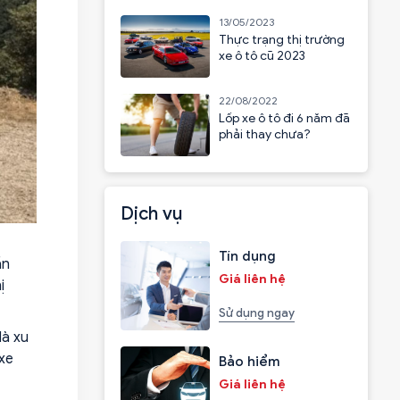
13/05/2023
Thực trạng thị trường
xe ô tô cũ 2023
22/08/2022
Lốp xe ô tô đi 6 năm đã
phải thay chưa?
Dịch vụ
Tín dụng
ần
Giá liên hệ
ị
Sử dụng ngay
là xu
xe
Bảo hiểm
Giá liên hệ