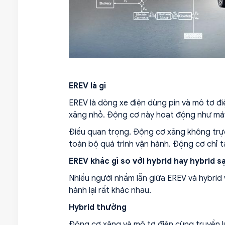
EREV là gì
EREV là dòng xe điện dùng pin và mô tơ đi
xăng nhỏ. Động cơ này hoạt động như máy p
Điều quan trọng. Động cơ xăng không trực
toàn bộ quá trình vận hành. Động cơ chỉ t
EREV khác gì so với hybrid hay hybrid s
Nhiều người nhầm lẫn giữa EREV và hybrid 
hành lại rất khác nhau.
Hybrid thường
Động cơ xăng và mô tơ điện cùng truyền l