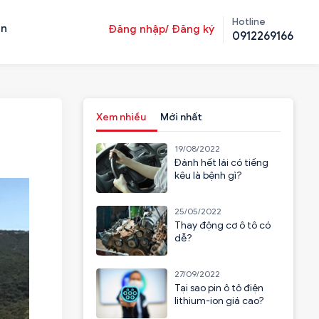
Hotline
ản
Đăng nhập/ Đăng ký
0912269166
Xem nhiều
Mới nhất
19/08/2022
Đánh hết lái có tiếng
kêu là bệnh gì?
25/05/2022
Thay động cơ ô tô có
dễ?
27/09/2022
Tại sao pin ô tô điện
lithium-ion giá cao?