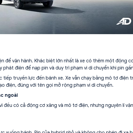
ện để vận hành. Khác biệt lớn nhất là xe có thêm một động c
hát điện để nạp pin và duy trì phạm vi di chuyển khi pin gần
 tiếp truyền lực đến bánh xe. Xe vẫn chạy bằng mô tơ điện 
ạo điện, đúng với tên gọi mở rộng phạm vi di chuyển.
ạc ngoài
vì đều có cả động cơ xăng và mô tơ điện, nhưng nguyên lí vậ
ực xuống bánh. Pin của hybrid nhỏ và không cho phép đi xa 