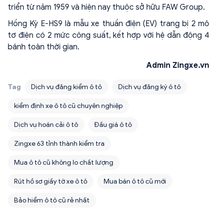
triển từ năm 1959 và hiện nay thuộc sở hữu FAW Group.
Hồng Kỳ E-HS9 là mẫu xe thuần điện (EV) trang bị 2 mô
tơ điện có 2 mức công suất, kết hợp với hệ dẫn động 4
bánh toàn thời gian.
Admin Zingxe.vn
Tag
Dịch vụ đăng kiểm ô tô
Dịch vụ đăng ký ô tô
kiểm định xe ô tô cũ chuyên nghiệp
Dịch vụ hoán cải ô tô
Đấu giá ô tô
Zingxe 63 tỉnh thành kiểm tra
Mua ô tô cũ không lo chất lượng
Rút hồ sơ giấy tờ xe ô tô
Mua bán ô tô cũ mới
Bảo hiểm ô tô cũ rẻ nhất