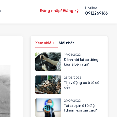
Hotline
ản
Đăng nhập/ Đăng ký
0912269166
Xem nhiều
Mới nhất
19/08/2022
Đánh hết lái có tiếng
kêu là bệnh gì?
25/05/2022
Thay động cơ ô tô có
dễ?
27/09/2022
Tại sao pin ô tô điện
lithium-ion giá cao?