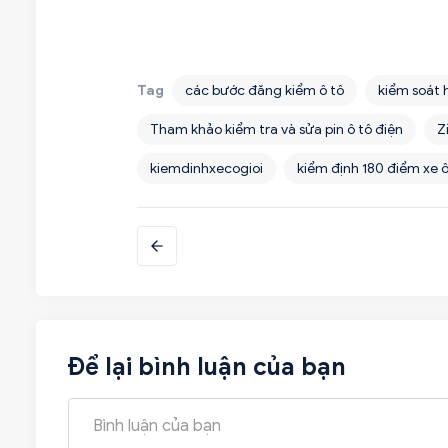
Tag
các bước đăng kiểm ô tô
kiểm soát 
Tham khảo kiểm tra và sửa pin ô tô điện
Z
kiemdinhxecogioi
kiểm định 180 điểm xe ô
Để lại bình luận của bạn