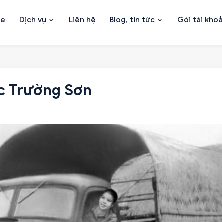
xe
Dịch vụ
Liên hệ
Blog, tin tức
Gói tài kho
c Trường Sơn