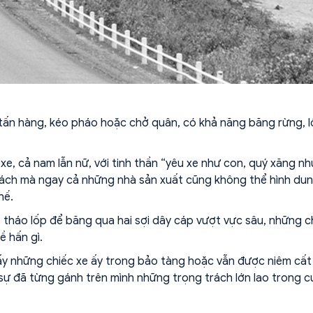
tấn hàng, kéo pháo hoặc chở quân, có khả năng băng rừng, l
 xe, cả nam lẫn nữ, với tinh thần “yêu xe như con, quý xăng nh
ách mà ngay cả những nhà sản xuất cũng không thể hình dun
hế.
 tháo lốp để băng qua hai sợi dây cáp vượt vực sâu, những c
ề hấn gì.
hấy những chiếc xe ấy trong bảo tàng hoặc vẫn được niêm cất
 sự đã từng gánh trên mình những trọng trách lớn lao trong 