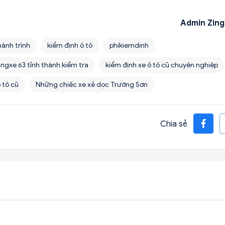
Admin Zing
hành trình
kiểm định ô tô
phikiemdinh
ingxe 63 tỉnh thành kiểm tra
kiểm định xe ô tô cũ chuyên nghiệp
 tô cũ
Những chiếc xe xẻ dọc Trường Sơn
Chia sẻ