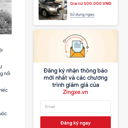
Giá từ 500.000 VNĐ
Sử dụng ngay
ội
ư
Đăng ký nhận thông báo
g nổi
mới nhất và các chương
trình giảm giá của
hiếc
Zingxe.vn
cuộc
Đăng ký ngay