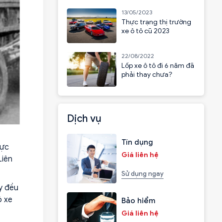
13/05/2023
Thực trạng thị trường
xe ô tô cũ 2023
22/08/2022
Lốp xe ô tô đi 6 năm đã
phải thay chưa?
Dịch vụ
Tín dụng
hực
Giá liên hệ
Liên
Sử dụng ngay
y đều
ó xe
Bảo hiểm
Giá liên hệ