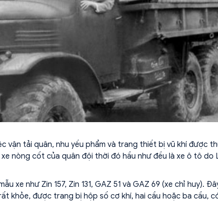
c vận tải quân, nhu yếu phẩm và trang thiết bị vũ khí được t
xe nòng cốt của quân đội thời đó hầu như đều là xe ô tô do 
ẫu xe như Zin 157, Zin 131, GAZ 51 và GAZ 69 (xe chỉ huy). Đâ
ất khỏe, được trang bị hộp số cơ khí, hai cầu hoặc ba cầu, c