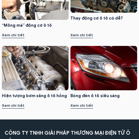
Thay động cơ ô tô có dễ?
“Mông má” động cơ ô tô
Xem chi tiết
Xem chi tiết
Hiện tượng bơm xăng ô tô hỏng
Bóng đèn ô tô siêu sáng
Xem chi tiết
Xem chi tiết
CÔNG TY TNHH GIẢI PHÁP THƯƠNG MẠI ĐIỆN TỬ Ô