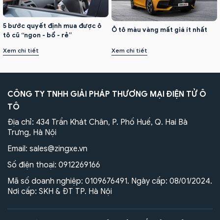
5 bước quyết định mua được ô
Ô tô màu vàng mất giá ít nhất
tô cũ “ngon - bổ - rẻ”
Xem chi tiết
Xem chi tiết
CÔNG TY TNHH GIẢI PHÁP THƯƠNG MẠI ĐIỆN TỬ Ô
TÔ
Địa chỉ: 434 Trần Khát Chân, P. Phố Huế, Q. Hai Bà
Trưng, Hà Nội
Email:
sales@zingxe.vn
Số điện thoại:
0912269166
Mã số doanh nghiệp: 0109676491. Ngày cấp: 08/01/2024.
Nơi cấp: SKH & ĐT TP. Hà Nội