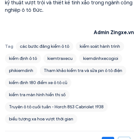
kỹ thuật vượt trội và thiết kế tinh xảo trong ngành công
nghiệp ô tô Đức.
Admin Zingxe.vn
Tag
các bước đăng kiểm ô tô
kiểm soát hành trình
kiểm định ô tô
kiemtraxecu
kiemdinhxecogioi
phikiemdinh
Tham khảo kiểm tra và sửa pin ô tô điện
kiểm định 180 điểm xe ô tô cũ
kiểm tra màn hình hiển thị số
Truyện ô tô cuối tuần - Horch 853 Cabriolet 1938
biểu tượng xa hoa vượt thời gian