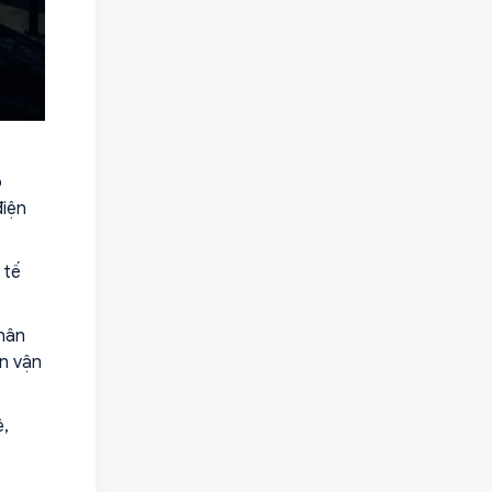
o
điện
 tế
thân
ện vận
ệ,