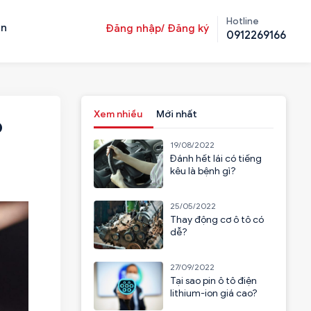
Hotline
ản
Đăng nhập/ Đăng ký
0912269166
Xem nhiều
Mới nhất
ô
19/08/2022
Đánh hết lái có tiếng
kêu là bệnh gì?
25/05/2022
Thay động cơ ô tô có
dễ?
27/09/2022
Tại sao pin ô tô điện
lithium-ion giá cao?