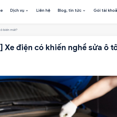
xe
Dịch vụ
Liên hệ
Blog, tin tức
Gói tài kho
tô biến mất?
] Xe điện có khiến nghề sửa ô t