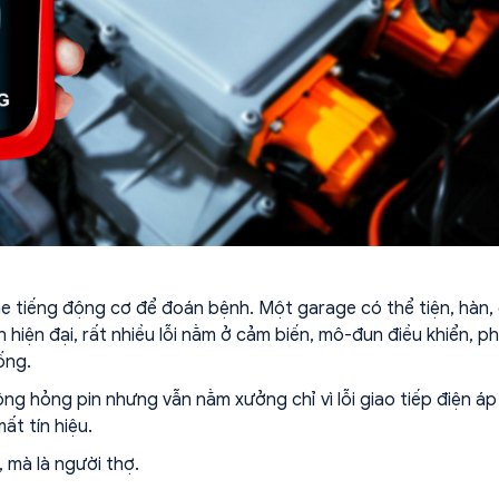
he tiếng động cơ để đoán bệnh. Một garage có thể tiện, hàn,
 hiện đại, rất nhiều lỗi nằm ở cảm biến, mô-đun điều khiển, p
ống.
g hỏng pin nhưng vẫn nằm xưởng chỉ vì lỗi giao tiếp điện áp
t tín hiệu.
, mà là người thợ.