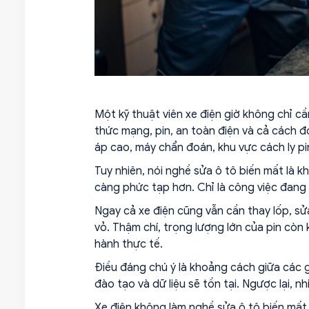
Một kỹ thuật viên xe điện giờ không chỉ cầ
thức mạng, pin, an toàn điện và cả cách đ
áp cao, máy chẩn đoán, khu vực cách ly pi
Tuy nhiên, nói nghề sửa ô tô biến mất là 
càng phức tạp hơn. Chỉ là công việc đang 
Ngay cả xe điện cũng vẫn cần thay lốp, sửa
vỏ. Thậm chí, trọng lượng lớn của pin còn 
hành thực tế.
Điều đáng chú ý là khoảng cách giữa các 
đào tạo và dữ liệu sẽ tồn tại. Ngược lại, n
Xe điện không làm nghề sửa ô tô biến mất.