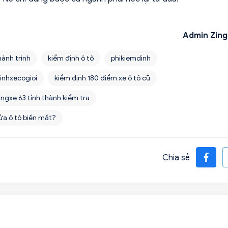
Admin Zing
hành trình
kiểm định ô tô
phikiemdinh
inhxecogioi
kiểm định 180 điểm xe ô tô cũ
ingxe 63 tỉnh thành kiểm tra
sửa ô tô biến mất?
Chia sẻ