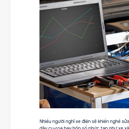
Nhiều người nghĩ xe điện sẽ khiến nghề sửa
dây cu-roa hay hộp số phức tạp như xe x