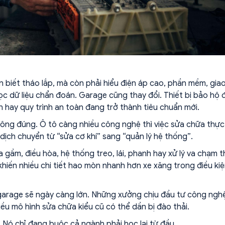
n biết tháo lắp, mà còn phải hiểu điện áp cao, phần mềm, gia
ọc dữ liệu chẩn đoán. Garage cũng thay đổi. Thiết bị bảo hộ 
n hay quy trình an toàn đang trở thành tiêu chuẩn mới.
không đúng. Ô tô càng nhiều công nghệ thì việc sửa chữa thực
dịch chuyển từ “sửa cơ khí” sang “quản lý hệ thống”.
 gầm, điều hòa, hệ thống treo, lái, phanh hay xử lý va chạm 
khiến nhiều chi tiết hao mòn nhanh hơn xe xăng trong điều ki
garage sẽ ngày càng lớn. Những xưởng chịu đầu tư công ngh
hiều mô hình sửa chữa kiểu cũ có thể dần bị đào thải.
 Nó chỉ đang buộc cả ngành phải học lại từ đầu.