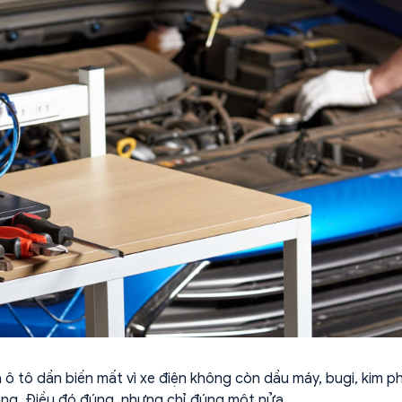
 ô tô dần biến mất vì xe điện không còn dầu máy, bugi, kim p
ăng. Điều đó đúng, nhưng chỉ đúng một nửa.