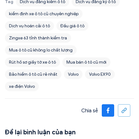
Tag
Dịch vụ đăng kiểm ô tô
Dịch vụ đăng ký ô tô
kiểm định xe ô tô cũ chuyên nghiệp
Dịch vụ hoán cải ô tô
Đấu giá ô tô
Zingxe 63 tỉnh thành kiểm tra
Mua ô tô cũ không lo chất lượng
Rút hồ sơ giấy tờ xe ô tô
Mua bán ô tô cũ mới
Bảo hiểm ô tô cũ rẻ nhất
Volvo
Volvo EX90
xe điện Volvo
Chia sẻ
Để lại bình luận của bạn