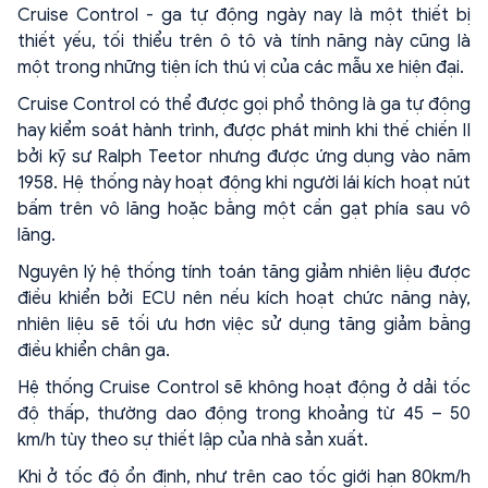
Cruise Control - ga tự động ngày nay là một thiết bị
thiết yếu, tối thiểu trên ô tô và tính năng này cũng là
một trong những tiện ích thú vị của các mẫu xe hiện đại.
Cruise Control có thể được gọi phổ thông là ga tự động
hay kiểm soát hành trình, được phát minh khi thế chiến II
bởi kỹ sư Ralph Teetor nhưng được ứng dụng vào năm
1958. Hệ thống này hoạt động khi người lái kích hoạt nút
bấm trên vô lăng hoặc bằng một cần gạt phía sau vô
lăng.
Nguyên lý hệ thống tính toán tăng giảm nhiên liệu được
điều khiển bởi ECU nên nếu kích hoạt chức năng này,
nhiên liệu sẽ tối ưu hơn việc sử dụng tăng giảm bằng
điều khiển chân ga.
Hệ thống Cruise Control sẽ không hoạt động ở dải tốc
độ thấp, thường dao động trong khoảng từ 45 – 50
km/h tùy theo sự thiết lập của nhà sản xuất.
Khi ở tốc độ ổn định, như trên cao tốc giới hạn 80km/h