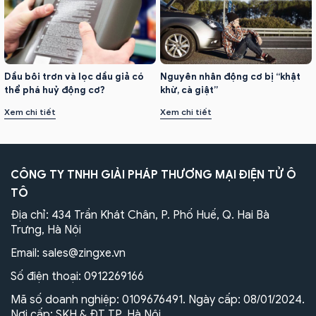
Dầu bôi trơn và lọc dầu giả có
Nguyên nhân động cơ bị “khật
thể phá huỷ động cơ?
khừ, cà giật”
Xem chi tiết
Xem chi tiết
CÔNG TY TNHH GIẢI PHÁP THƯƠNG MẠI ĐIỆN TỬ Ô
TÔ
Địa chỉ: 434 Trần Khát Chân, P. Phố Huế, Q. Hai Bà
Trưng, Hà Nội
Email:
sales@zingxe.vn
Số điện thoại:
0912269166
Mã số doanh nghiệp: 0109676491. Ngày cấp: 08/01/2024.
Nơi cấp: SKH & ĐT TP. Hà Nội