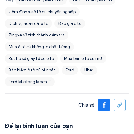
Tag
Dịch vụ đăng kiểm ô tô
Dịch vụ đăng ký ô tô
kiểm định xe ô tô cũ chuyên nghiệp
Dịch vụ hoán cải ô tô
Đấu giá ô tô
Zingxe 63 tỉnh thành kiểm tra
Mua ô tô cũ không lo chất lượng
Rút hồ sơ giấy tờ xe ô tô
Mua bán ô tô cũ mới
Bảo hiểm ô tô cũ rẻ nhất
Ford
Uber
Ford Mustang Mach-E
Chia sẻ
Để lại bình luận của bạn