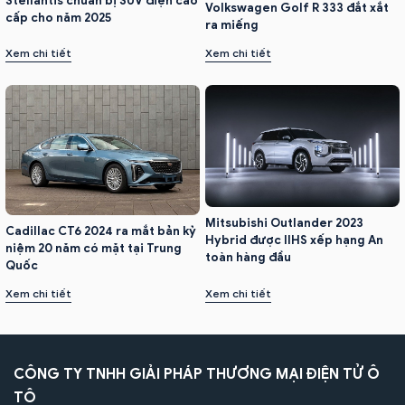
Stellantis chuẩn bị SUV điện cao
Volkswagen Golf R 333 đắt xắt
cấp cho năm 2025
ra miếng
Xem chi tiết
Xem chi tiết
Mitsubishi Outlander 2023
Cadillac CT6 2024 ra mắt bản kỷ
Hybrid được IIHS xếp hạng An
niệm 20 năm có mặt tại Trung
toàn hàng đầu
Quốc
Xem chi tiết
Xem chi tiết
CÔNG TY TNHH GIẢI PHÁP THƯƠNG MẠI ĐIỆN TỬ Ô
TÔ