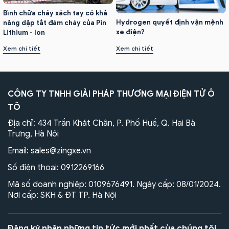
Bình chữa cháy xách tay có khả
Hydrogen quyết định vận mệnh
năng dập tắt đám cháy của Pin
xe điện?
Lithium - Ion
Xem chi tiết
Xem chi tiết
CÔNG TY TNHH GIẢI PHÁP THƯƠNG MẠI ĐIỆN TỬ Ô
TÔ
Địa chỉ: 434 Trần Khát Chân, P. Phố Huế, Q. Hai Bà
Trưng, Hà Nội
Email:
sales@zingxe.vn
Số điện thoại:
0912269166
Mã số doanh nghiệp: 0109676491. Ngày cấp: 08/01/2024.
Nơi cấp: SKH & ĐT TP. Hà Nội
Đăng ký nhận những tin tức mới nhất của chúng tôi