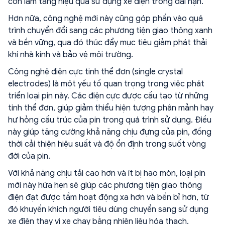
còn làm tăng hiệu quả sử dụng xe điện trong dài hạn.
Hơn nữa, công nghệ mới này cũng góp phần vào quá
trình chuyển đổi sang các phương tiện giao thông xanh
và bền vững, qua đó thúc đẩy mục tiêu giảm phát thải
khí nhà kính và bảo vệ môi trường.
Công nghệ điện cực tinh thể đơn (single crystal
electrodes) là một yếu tố quan trọng trong việc phát
triển loại pin này. Các điện cực được cấu tạo từ những
tinh thể đơn, giúp giảm thiểu hiện tượng phân mảnh hay
hư hỏng cấu trúc của pin trong quá trình sử dụng. Điều
này giúp tăng cường khả năng chịu đựng của pin, đồng
thời cải thiện hiệu suất và độ ổn định trong suốt vòng
đời của pin.
Với khả năng chịu tải cao hơn và ít bị hao mòn, loại pin
mới này hứa hẹn sẽ giúp các phương tiện giao thông
điện đạt được tầm hoạt động xa hơn và bền bỉ hơn, từ
đó khuyến khích người tiêu dùng chuyển sang sử dụng
xe điện thay vì xe chạy bằng nhiên liệu hóa thạch.