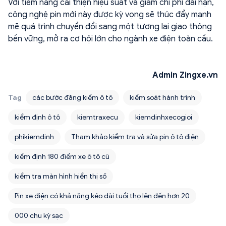
Với tiềm năng cải thiện hiệu suất và giảm chi phí dài hạn,
công nghệ pin mới này được kỳ vọng sẽ thúc đẩy mạnh
mẽ quá trình chuyển đổi sang một tương lai giao thông
bền vững, mở ra cơ hội lớn cho ngành xe điện toàn cầu.
Admin Zingxe.vn
Tag
các bước đăng kiểm ô tô
kiểm soát hành trình
kiểm định ô tô
kiemtraxecu
kiemdinhxecogioi
phikiemdinh
Tham khảo kiểm tra và sửa pin ô tô điện
kiểm định 180 điểm xe ô tô cũ
kiểm tra màn hình hiển thị số
Pin xe điện có khả năng kéo dài tuổi thọ lên đến hơn 20
000 chu kỳ sạc