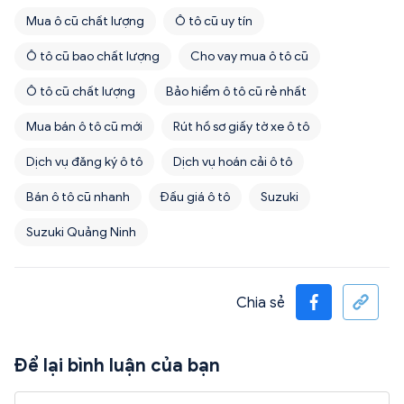
Mua ô cũ chất lượng
Ô tô cũ uy tín
Ô tô cũ bao chất lượng
Cho vay mua ô tô cũ
Ô tô cũ chất lượng
Bảo hiểm ô tô cũ rẻ nhất
Mua bán ô tô cũ mới
Rút hồ sơ giấy tờ xe ô tô
Dịch vụ đăng ký ô tô
Dịch vụ hoán cải ô tô
Bán ô tô cũ nhanh
Đấu giá ô tô
Suzuki
Suzuki Quảng Ninh
Chia sẻ
Để lại bình luận của bạn