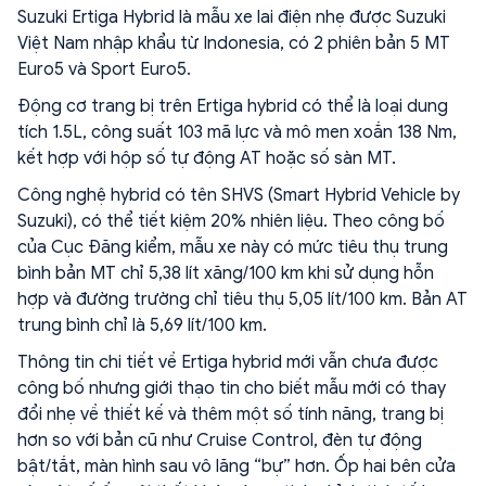
Suzuki Ertiga Hybrid là mẫu xe lai điện nhẹ được Suzuki
Việt Nam nhập khẩu từ Indonesia, có 2 phiên bản 5 MT
Euro5 và Sport Euro5.
Động cơ trang bị trên Ertiga hybrid có thể là loại dung
tích 1.5L, công suất 103 mã lực và mô men xoắn 138 Nm,
kết hợp với hộp số tự động AT hoặc số sàn MT.
Công nghệ hybrid có tên SHVS (Smart Hybrid Vehicle by
Suzuki), có thể tiết kiệm 20% nhiên liệu. Theo công bố
của Cục Đăng kiểm, mẫu xe này có mức tiêu thụ trung
bình bản MT chỉ 5,38 lít xăng/100 km khi sử dụng hỗn
hợp và đường trường chỉ tiêu thụ 5,05 lít/100 km. Bản AT
trung bình chỉ là 5,69 lít/100 km.
Thông tin chi tiết về Ertiga hybrid mới vẫn chưa được
công bố nhưng giới thạo tin cho biết mẫu mới có thay
đổi nhẹ về thiết kế và thêm một số tính năng, trang bị
hơn so với bản cũ như Cruise Control, đèn tự động
bật/tắt, màn hình sau vô lăng “bự” hơn. Ốp hai bên cửa