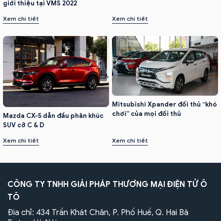
giới thiệu tại VMS 2022
Xem chi tiết
Xem chi tiết
Mitsubishi Xpander đối thủ “khó
chơi” của mọi đối thủ
Mazda CX-5 dẫn đầu phân khúc
SUV cỡ C & D
Xem chi tiết
Xem chi tiết
CÔNG TY TNHH GIẢI PHÁP THƯƠNG MẠI ĐIỆN TỬ Ô
TÔ
Địa chỉ: 434 Trần Khát Chân, P. Phố Huế, Q. Hai Bà