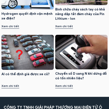
Bình chữa cháy xách tay có khả
Hydrogen quyết định vận mệnh
năng dập tắt đám cháy của Pin
xe điện?
Lithium - Ion
Xem chi tiết
Xem chi tiết
Chuyển số D sang N khi dừng đỗ
AI có thể định giá được xe cũ?
có tốn nhiên liệu?
Xem chi tiết
Xem chi tiết
CÔNG TY TNHH GIẢI PHÁP THƯƠNG MẠI ĐIỆN TỬ Ô