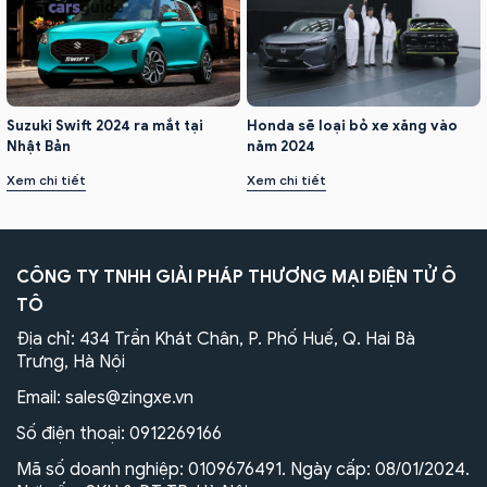
Honda sẽ loại bỏ xe xăng vào
Suzuki Swift 2024 ra mắt tại
năm 2024
Nhật Bản
Xem chi tiết
Xem chi tiết
CÔNG TY TNHH GIẢI PHÁP THƯƠNG MẠI ĐIỆN TỬ Ô
TÔ
Địa chỉ: 434 Trần Khát Chân, P. Phố Huế, Q. Hai Bà
Trưng, Hà Nội
Email:
sales@zingxe.vn
Số điện thoại:
0912269166
Mã số doanh nghiệp: 0109676491. Ngày cấp: 08/01/2024.