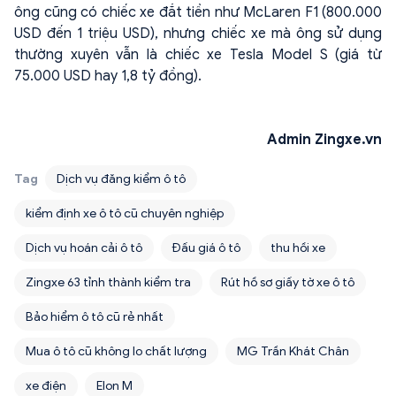
ông cũng có chiếc xe đắt tiền như McLaren F1 (800.000
USD đến 1 triệu USD), nhưng chiếc xe mà ông sử dụng
thường xuyên vẫn là chiếc xe Tesla Model S (giá từ
75.000 USD hay 1,8 tỷ đồng).
Admin Zingxe.vn
Tag
Dịch vụ đăng kiểm ô tô
kiểm định xe ô tô cũ chuyên nghiệp
Dịch vụ hoán cải ô tô
Đấu giá ô tô
thu hồi xe
Zingxe 63 tỉnh thành kiểm tra
Rút hồ sơ giấy tờ xe ô tô
Bảo hiểm ô tô cũ rẻ nhất
Mua ô tô cũ không lo chất lượng
MG Trần Khát Chân
xe điện
Elon M