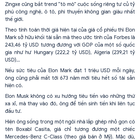
Zingxe cũng bắt trend “tò mò” cuộc sống riêng tư củ tỷ
phú công nghệ, ô tô, phi thuyền không gian giàu nhất
thế giới.
Theo tính toán thời giá hiện tại của giá cổ phiếu thì Elon
Mark sở hữu khối tài sản mà theo ước tính của Forbes là
243,46 tỷ USD tương đương với GDP của một số quốc
gia như hư Hungary (222,2 tỷ USD), Algeria (239,21 tỷ
USD)...
Nếu sức tiêu của Elon Mark đạt 1 triệu USD mỗi ngày,
ông cũng phải mất tới 673 năm mới tiêu hết số tài sản
hiện có.
Elon Musk không có xu hướng tiêu tiền vào những thứ
xa xỉ, mà thay vào đó, ông để tiền sinh tiền khi liên tục
đầu tư.
Hiện ông sống trong một ngôi nhà lắp ghép nhỏ gọn có
tên Boxabl Casita, giá chỉ tương đương một chiếc
Mercedes-Benz C-Class (theo giá bán ở Mỹ). Mặc dù,