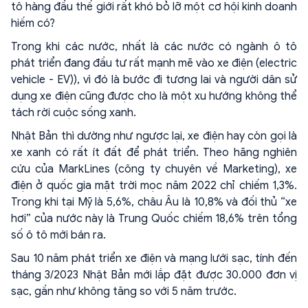
tô hàng đầu thế giới rất khó bỏ lỡ một cơ hội kinh doanh
hiếm có?
Trong khi các nước, nhất là các nước có ngành ô tô
phát triển đang đầu tư rất mạnh mẽ vào xe điện (electric
vehicle - EV)), vì đó là bước đi tương lai và người dân sử
dụng xe điện cũng được cho là một xu hướng không thể
tách rời cuộc sống xanh.
Nhật Bản thì dường như ngược lại, xe điện hay còn gọi là
xe xanh có rất ít đất để phát triển. Theo hãng nghiên
cứu của MarkLines (công ty chuyên về Marketing), xe
điện ở quốc gia mặt trời mọc năm 2022 chỉ chiếm 1,3%.
Trong khi tại Mỹ là 5,6%, châu Âu là 10,8% và đối thủ “xe
hơi” của nước này là Trung Quốc chiếm 18,6% trên tổng
số ô tô mới bán ra.
Sau 10 năm phát triển xe điện và mạng lưới sạc, tính đến
tháng 3/2023 Nhật Bản mới lắp đặt được 30.000 đơn vị
sạc, gần như không tăng so với 5 năm trước.