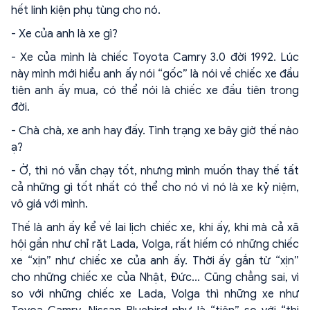
hết linh kiện phụ tùng cho nó.
- Xe của anh là xe gì?
- Xe của mình là chiếc Toyota Camry 3.0 đời 1992. Lúc
này mình mới hiểu anh ấy nói “gốc” là nói về chiếc xe đầu
tiên anh ấy mua, có thể nói là chiếc xe đầu tiên trong
đời.
- Chà chà, xe anh hay đấy. Tình trạng xe bây giờ thế nào
ạ?
- Ờ, thì nó vẫn chạy tốt, nhưng mình muốn thay thế tất
cả những gì tốt nhất có thể cho nó vì nó là xe kỷ niệm,
vô giá với mình.
Thế là anh ấy kể về lai lịch chiếc xe, khi ấy, khi mà cả xã
hội gần như chỉ rặt Lada, Volga, rất hiếm có những chiếc
xe “xịn” như chiếc xe của anh ấy. Thời ấy gắn từ “xịn”
cho những chiếc xe của Nhật, Đức... Cũng chẳng sai, vì
so với những chiếc xe Lada, Volga thì những xe như