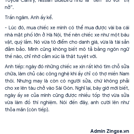
Toyoa Camry, Nissan Bluebird như là “tiên” so với “thị
nở”.
Trần ngâm. Anh ấy kể.
- Lúc đó, mua chiếc xe mình có thể mua được vài ba cái
nhà mặt phố lớn ở Hà Nội, thế nên chiếc xe như một báu
vật, quý lắm. Nó vừa tô điểm cho danh giá, vừa là tài sản
đảm bảo. Mình cũng không biết mô tả bằng ngôn ngữ
thế nào, chỉ nhớ cảm xúc là thật tuyệt với.
Anh tiếp: ngày đó những chiếc xe xịn rất khó tìm chỗ sửa
chữa, làm chủ các công nghệ khi ấy chỉ có thợ miền Nam
thôi. Nhưng may là còn có người sửa, chứ không phải
cho xe lên tàu chở vào Sài Gòn. Nghĩ lại, bây giờ mới biết,
ngày ấy xe của mình cũng được nhiều tốp thợ vừa sửa
vừa làm đồ thí nghiệm. Nói đến đây, anh cười lên như
thỏa mãn (còn tiếp).
Admin Zingxe.vn