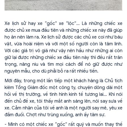
Xe lịch sử hay xe “gốc” xe “lộc”... Là những chiếc xe
được chủ xe mua đầu tiên và những chiếc xe này đã giúp
họ ăn nên làm ra. Xe lịch sử được các chủ xe coi như báu
vật, vừa hoài niệm và với một số người còn là tâm linh.
Với các giá trị vô giá như vậy nên hầu như những ai còn
giữ lại được những chiếc xe đầu tiên này thì đều rất trân
trọng, nâng niu và tìm mọi cách để nó giữ được như
nguyên mẫu, cho dù phải bỏ ra rất nhiều tiền.
Mới đây, trong một lần tiếp một khách hàng là Chủ tịch
kiêm Tổng Giám đốc một công ty, chuyện dông dài một
hồi về thị trường, về tình hình kinh tế tương lai... Khi nói
đến chủ đề xe, tôi thấy mắt anh sáng lên, nói say sưa về
xe. Cảm nhận của tôi về anh là một người say mê, yêu xe
đắm đuối. Chợt như trùng xuống, anh ấy tâm sự.
- Mình có một chiếc xe “gốc” rất quý và muốn thay thế