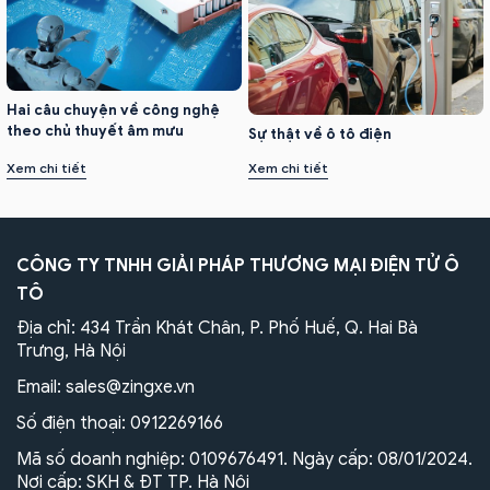
Hai câu chuyện về công nghệ
theo chủ thuyết âm mưu
Sự thật về ô tô điện
Xem chi tiết
Xem chi tiết
CÔNG TY TNHH GIẢI PHÁP THƯƠNG MẠI ĐIỆN TỬ Ô
TÔ
Địa chỉ: 434 Trần Khát Chân, P. Phố Huế, Q. Hai Bà
Trưng, Hà Nội
Email:
sales@zingxe.vn
Số điện thoại:
0912269166
Mã số doanh nghiệp: 0109676491. Ngày cấp: 08/01/2024.
Nơi cấp: SKH & ĐT TP. Hà Nội