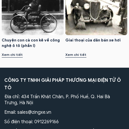
Chuyện con cà con kê về công
Giai thoại của dân bán xe hơi
nghệ ô tô (phần I)
Xem chi tiết
Xem chi tiết
CÔNG TY TNHH GIẢI PHÁP THƯƠNG MẠI ĐIỆN TỬ Ô
TÔ
Địa chỉ: 434 Trần Khát Chân, P. Phố Huế, Q. Hai Bà
Trưng, Hà Nội
Email:
sales@zingxe.vn
Số điện thoại:
0912269166