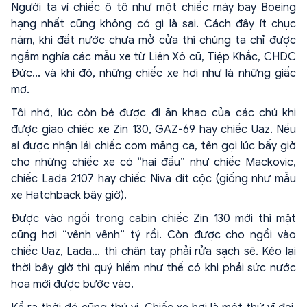
Người ta ví chiếc ô tô như một chiếc máy bay Boeing
hạng nhất cũng không có gì là sai. Cách đây ít chục
năm, khi đất nước chưa mở cửa thì chúng ta chỉ được
ngắm nghía các mẫu xe từ Liên Xô cũ, Tiệp Khắc, CHDC
Đức... và khi đó, những chiếc xe hơi như là những giấc
mơ.
Tôi nhớ, lúc còn bé được đi ăn khao của các chú khi
được giao chiếc xe Zin 130, GAZ-69 hay chiếc Uaz. Nếu
ai được nhận lái chiếc com măng ca, tên gọi lúc bấy giờ
cho những chiếc xe có “hai đầu” như chiếc Mackovic,
chiếc Lada 2107 hay chiếc Niva đít cộc (giống như mẫu
xe Hatchback bây giờ).
Được vào ngồi trong cabin chiếc Zin 130 mới thì mặt
cũng hơi “vênh vênh” tý rồi. Còn được cho ngồi vào
chiếc Uaz, Lada... thì chân tay phải rửa sạch sẽ. Kéo lại
thời bây giờ thì quý hiếm như thế có khi phải sức nước
hoa mới được bước vào.