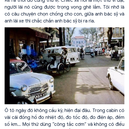
Kể ra thời đó cũng thú vị. Chiếc xe hơi là một thứ vĩ đại,
người lái nó cũng được trọng vọng ghê lắm. Tôi nhớ là
có câu chuyện chọn chồng cho con, giữa anh bác sỹ và
anh lái xe thì chắc chắn anh bác sỹ bị ra rìa.
Ô tô ngày đó không cầu kỳ, hiện đại đâu. Trong cabin có
vài cái đồng hồ đo nhiệt độ, đo tốc độ, đo điện áp, đếm
số km... Mọi thứ dùng “công tắc cơm” và không có điều