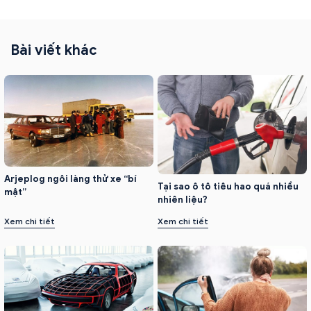
Bài viết khác
Arjeplog ngôi làng thử xe “bí
Tại sao ô tô tiêu hao quá nhiều
mật”
nhiên liệu?
Xem chi tiết
Xem chi tiết