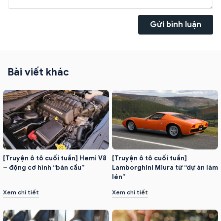
Gửi bình luận
Bài viết khác
[Truyện ô tô cuối tuần] Hemi V8
[Truyện ô tô cuối tuần]
– động cơ hình “bán cầu”
Lamborghini Miura từ “dự án làm
lén”
Xem chi tiết
Xem chi tiết