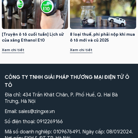
[Truyện ô tô cuối tuần] Lịch sử
8 loại thuế, phí phải nộp khi mua
của xăng Ethanol E10
ô tô mới và cũ 2025
Xem chi tiết
Xem chi tiết
CÔNG TY TNHH GIẢI PHÁP THƯƠNG MẠI ĐIỆN TỬ Ô
TÔ
Địa chỉ: 434 Trần Khát Chân, P. Phố Huế, Q. Hai Bà
Trưng, Hà Nội
Email:
sales@zingxe.vn
Số điện thoại:
0912269166
Mã số doanh nghiệp: 0109676491. Ngày cấp: 08/01/2024.