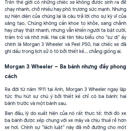
Trên thế giới có những chiếc xe không được sinh ra để
chạy nhanh, chở nhiều hay phô trương sức mạnh. Nhưng
sự hiện diện của chúng lại là câu trả lời cho sự kỳ vĩ của
sáng tạo. Chúng không cần khoe to khỏe, sang chảnh
hay chạy thật nhanh, nhưng vẫn khiến người ta bật cười,
trầm trồ và nhớ mãi. Hai cái tên tiêu biểu cho “sự dị” ấy
chính là Morgan 3 Wheeler và Peel P50, hai chiếc xe đã
ghi dấu trong lịch sử ô tô bởi thiết kế… chẳng giống ai.
Morgan 3 Wheeler – Ba bánh nhưng đầy phong
cách
Ra đời từ năm 1911 tại Anh, Morgan 3 Wheeler ngay lập
tức thu hút sự chú ý bởi thiết kế chỉ có ba bánh: hai
bánh trước và một bánh sau.
Ban đầu, lý do xuất hiện của nó rất thực tế: thời đó xe
ba bánh được xếp chung với xe máy và chịu thuế rẻ hơn
xe hơi. Chính sự “lách luật” này đã mở đường cho một