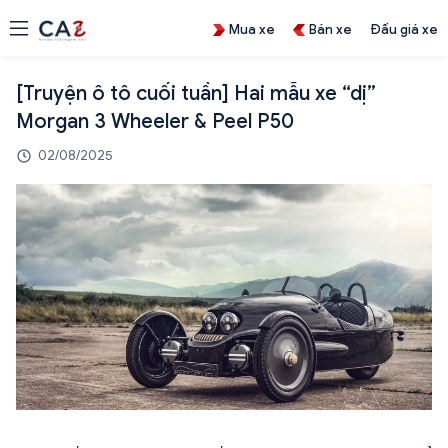
Mua xe
Bán xe
Đấu giá xe
[Truyện ô tô cuối tuần] Hai mẫu xe “dị”
Morgan 3 Wheeler & Peel P50
02/08/2025