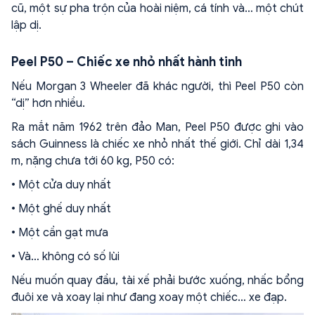
cũ, một sự pha trộn của hoài niệm, cá tính và… một chút
lập dị.
Peel P50 – Chiếc xe nhỏ nhất hành tinh
Nếu Morgan 3 Wheeler đã khác người, thì Peel P50 còn
“dị” hơn nhiều.
Ra mắt năm 1962 trên đảo Man, Peel P50 được ghi vào
sách Guinness là chiếc xe nhỏ nhất thế giới. Chỉ dài 1,34
m, nặng chưa tới 60 kg, P50 có:
• Một cửa duy nhất
• Một ghế duy nhất
• Một cần gạt mưa
• Và… không có số lùi
Nếu muốn quay đầu, tài xế phải bước xuống, nhấc bổng
đuôi xe và xoay lại như đang xoay một chiếc… xe đạp.