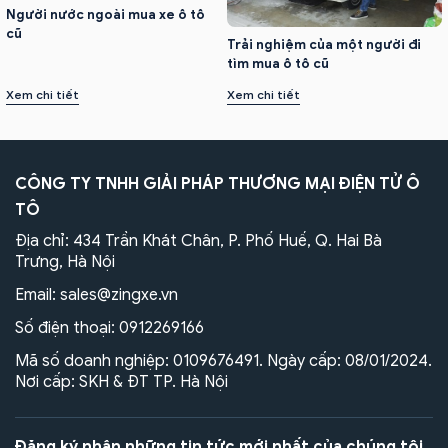
Người nước ngoài mua xe ô tô
cũ
Trải nghiệm của một người đi
tìm mua ô tô cũ
Xem chi tiết
Xem chi tiết
CÔNG TY TNHH GIẢI PHÁP THƯƠNG MẠI ĐIỆN TỬ Ô
TÔ
Địa chỉ: 434 Trần Khát Chân, P. Phố Huế, Q. Hai Bà
Trưng, Hà Nội
Email:
sales@zingxe.vn
Số điện thoại:
0912269166
Mã số doanh nghiệp: 0109676491. Ngày cấp: 08/01/2024.
Nơi cấp: SKH & ĐT TP. Hà Nội
Đăng ký nhận những tin tức mới nhất của chúng tôi