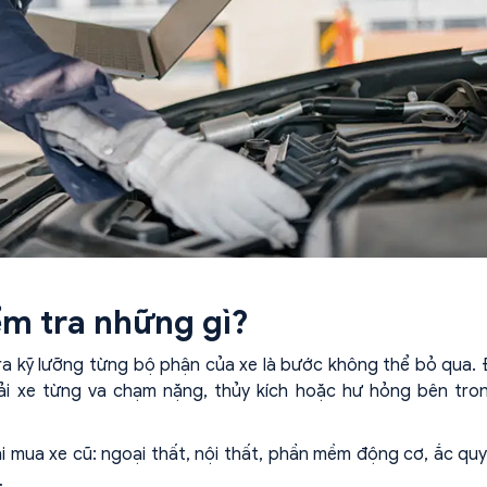
ểm tra những gì?
tra kỹ lưỡng từng bộ phận của xe là bước không thể bỏ qua. 
ải xe từng va chạm nặng, thủy kích hoặc hư hỏng bên tro
i mua xe cũ: ngoại thất, nội thất, phần mềm động cơ, ắc quy
…