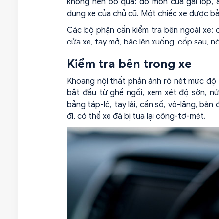
không nên bỏ qua: độ mòn của gai lốp, 
dụng xe của chủ cũ. Một chiếc xe được bả
Các bộ phận cần kiểm tra bên ngoài xe: cả
cửa xe, tay mở, bậc lên xuống, cốp sau, nó
Kiểm tra bên trong xe
Khoang nội thất phản ánh rõ nét mức độ s
bắt đầu từ ghế ngồi, xem xét độ sờn, nứt
bảng táp-lô, tay lái, cần số, vô-lăng, bàn
đi, có thể xe đã bị tua lại công-tơ-mét.