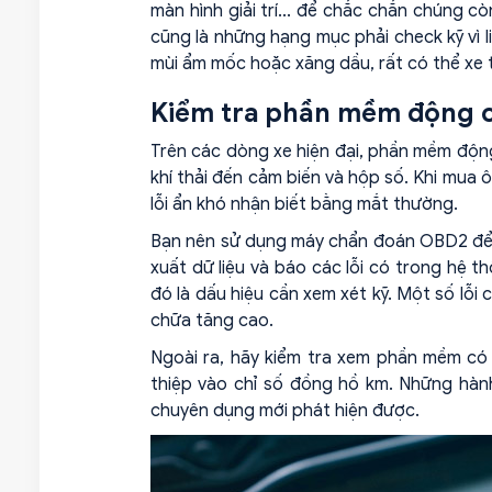
màn hình giải trí... để chắc chắn chúng c
cũng là những hạng mục phải check kỹ vì li
mùi ẩm mốc hoặc xăng dầu, rất có thể xe t
Kiểm tra phần mềm động 
Trên các dòng xe hiện đại, phần mềm động 
khí thải đến cảm biến và hộp số. Khi mua ô
lỗi ẩn khó nhận biết bằng mắt thường.
Bạn nên sử dụng máy chẩn đoán OBD2 để qu
xuất dữ liệu và báo các lỗi có trong hệ th
đó là dấu hiệu cần xem xét kỹ. Một số lỗi 
chữa tăng cao.
Ngoài ra, hãy kiểm tra xem phần mềm có 
thiệp vào chỉ số đồng hồ km. Những hành 
chuyên dụng mới phát hiện được.