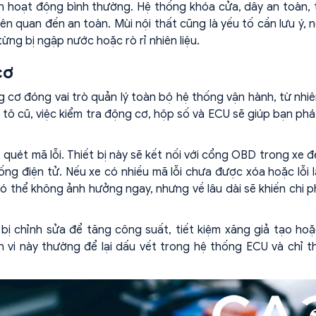
òn hoạt động bình thường. Hệ thống khóa cửa, dây an toàn, t
ên quan đến an toàn. Mùi nội thất cũng là yếu tố cần lưu ý, 
ừng bị ngập nước hoặc rò rỉ nhiên liệu.
cơ
cơ đóng vai trò quản lý toàn bộ hệ thống vận hành, từ nhiên
 tô cũ, việc kiểm tra động cơ, hộp số và ECU sẽ giúp bạn phá
ét mã lỗi. Thiết bị này sẽ kết nối với cổng OBD trong xe đ
ống điện tử. Nếu xe có nhiều mã lỗi chưa được xóa hoặc lỗi lặ
có thể không ảnh hưởng ngay, nhưng về lâu dài sẽ khiến chi p
bị chỉnh sửa để tăng công suất, tiết kiệm xăng giả tạo ho
vi này thường để lại dấu vết trong hệ thống ECU và chỉ th