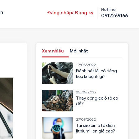
Hotline
ản
Đăng nhập/ Đăng ký
0912269166
Xem nhiều
Mới nhất
19/08/2022
Đánh hết lái có tiếng
kêu là bệnh gì?
25/05/2022
Thay động cơ ô tô có
dễ?
27/09/2022
Tại sao pin ô tô điện
lithium-ion giá cao?