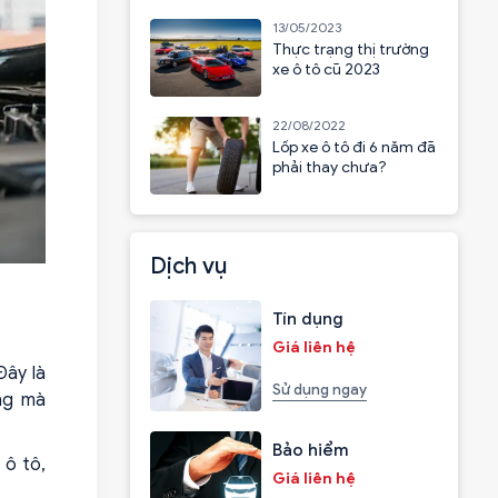
13/05/2023
Thực trạng thị trường
xe ô tô cũ 2023
22/08/2022
Lốp xe ô tô đi 6 năm đã
phải thay chưa?
Dịch vụ
Tín dụng
Giá liên hệ
Đây là
Sử dụng ngay
ng mà
Bảo hiểm
 ô tô,
Giá liên hệ