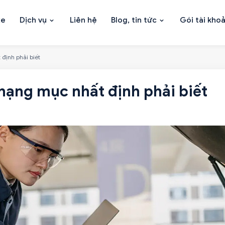
xe
Dịch vụ
Liên hệ
Blog, tin tức
Gói tài kho
 định phải biết
7 hạng mục nhất định phải biết