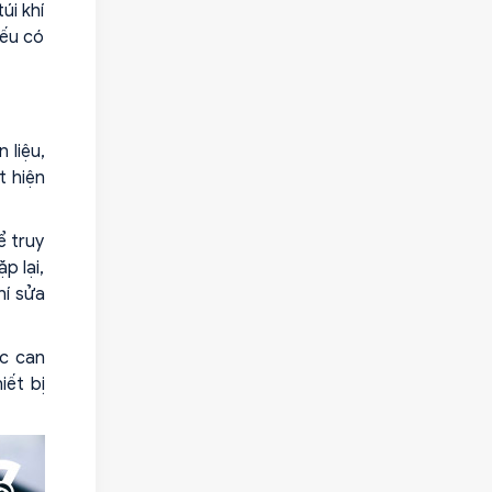
úi khí
nếu có
 liệu,
t hiện
ể truy
p lại,
hí sửa
ặc can
iết bị