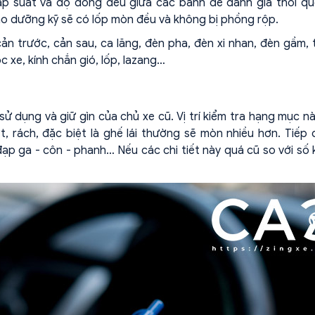
áp suất và độ đồng đều giữa các bánh để đánh giá thói q
o dưỡng kỹ sẽ có lốp mòn đều và không bị phồng rộp.
n trước, cản sau, ca lăng, đèn pha, đèn xi nhan, đèn gầm, t
c xe, kính chắn gió, lốp, lazang…
ử dụng và giữ gìn của chủ xe cũ. Vị trí kiểm tra hạng mục n
, rách, đặc biệt là ghế lái thường sẽ mòn nhiều hơn. Tiếp 
 đạp ga - côn - phanh… Nếu các chi tiết này quá cũ so với số