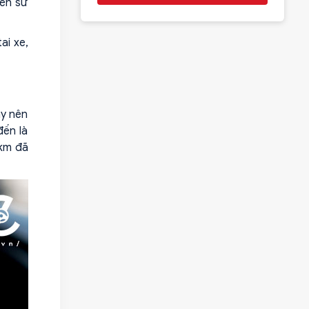
uen sử
ai xe,
ày nên
đến là
 km đã