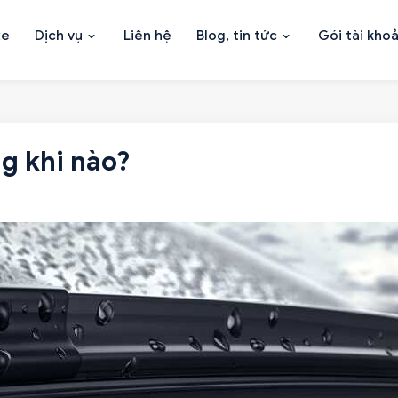
xe
Dịch vụ
Liên hệ
Blog, tin tức
Gói tài kho
g khi nào?