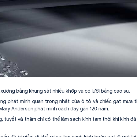
 xương bằng khung sắt nhiều khớp và có lưỡi bằng cao su.
ng phát minh quan trọng nhất của ô tô và chiếc gạt mưa 
à Mary Anderson phát minh cách đây gần 120 năm.
 tuyết và thậm chí có thể làm sạch kính tạm thời khi kính đ
ếu đã bị giảm đi khả năng làm sạch kính hoặc gạt đi gạt lại 