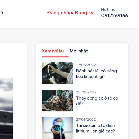
Hotline
ản
Đăng nhập/ Đăng ký
0912269166
Xem nhiều
Mới nhất
19/08/2022
Đánh hết lái có tiếng
kêu là bệnh gì?
25/05/2022
Thay động cơ ô tô có
dễ?
27/09/2022
Tại sao pin ô tô điện
lithium-ion giá cao?