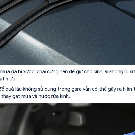
t mưa đã bị xước, chai cứng nên để giữ cho kính lái không bị x
gạt mưa.
để quá lâu không sử dụng trong gara vẫn có thể gây ra hiện
 thay gạt mưa và nước rửa kính.