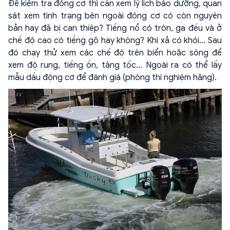
Để kiểm tra động cơ thì cần xem lý lịch bảo dưỡng, quan
sát xem tình trạng bên ngoài động cơ có còn nguyên
bản hay đã bị can thiệp? Tiếng nổ có tròn, ga đều và ở
chế độ cao có tiếng gõ hay không? Khí xả có khói... Sau
đó chạy thử xem các chế độ trên biển hoặc sông để
xem độ rung, tiếng ồn, tăng tốc... Ngoài ra có thể lấy
mẫu dầu động cơ để đánh giá (phòng thí nghiệm hãng).