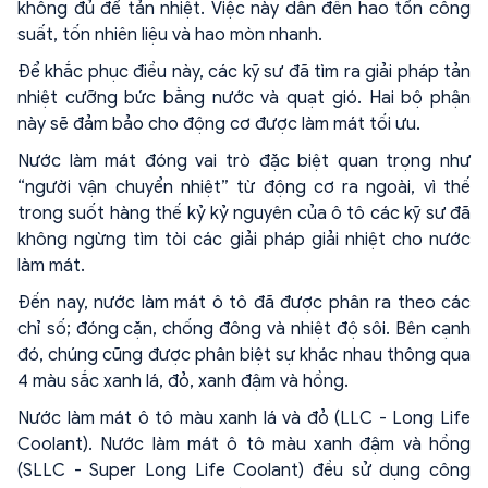
không đủ để tản nhiệt. Việc này dẫn đến hao tổn công
suất, tốn nhiên liệu và hao mòn nhanh.
Để khắc phục điều này, các kỹ sư đã tìm ra giải pháp tản
nhiệt cưỡng bức bằng nước và quạt gió. Hai bộ phận
này sẽ đảm bảo cho động cơ được làm mát tối ưu.
Nước làm mát đóng vai trò đặc biệt quan trọng như
“người vận chuyển nhiệt” từ động cơ ra ngoài, vì thế
trong suốt hàng thế kỷ kỷ nguyên của ô tô các kỹ sư đã
không ngừng tìm tòi các giải pháp giải nhiệt cho nước
làm mát.
Đến nay, nước làm mát ô tô đã được phân ra theo các
chỉ số; đóng cặn, chống đông và nhiệt độ sôi. Bên cạnh
đó, chúng cũng được phân biệt sự khác nhau thông qua
4 màu sắc xanh lá, đỏ, xanh đậm và hồng.
Nước làm mát ô tô màu xanh lá và đỏ (LLC - Long Life
Coolant). Nước làm mát ô tô màu xanh đậm và hồng
(SLLC - Super Long Life Coolant) đều sử dụng công