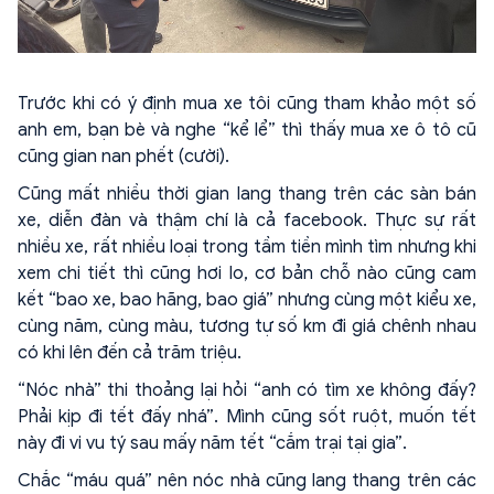
Trước khi có ý định mua xe tôi cũng tham khảo một số
anh em, bạn bè và nghe “kể lể” thì thấy mua xe ô tô cũ
cũng gian nan phết (cười).
Cũng mất nhiều thời gian lang thang trên các sàn bán
xe, diễn đàn và thậm chí là cả facebook. Thực sự rất
nhiều xe, rất nhiều loại trong tầm tiền mình tìm nhưng khi
xem chi tiết thì cũng hơi lo, cơ bản chỗ nào cũng cam
kết “bao xe, bao hãng, bao giá” nhưng cùng một kiểu xe,
cùng năm, cùng màu, tương tự số km đi giá chênh nhau
có khi lên đến cả trăm triệu.
“Nóc nhà” thi thoảng lại hỏi “anh có tìm xe không đấy?
Phải kịp đi tết đấy nhá”. Mình cũng sốt ruột, muốn tết
này đi vi vu tý sau mấy năm tết “cắm trại tại gia”.
Chắc “máu quá” nên nóc nhà cũng lang thang trên các