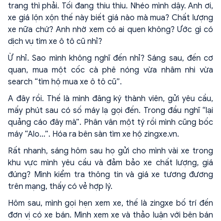
trang thì phải. Tối đang thiu thiu. Nhéo mình dậy. Anh ơi,
xe giá lộn xộn thế này biết giá nào mà mua? Chất lượng
xe nữa chứ? Anh nhờ xem có ai quen không? Ước gì có
dịch vụ tìm xe ô tô cũ nhỉ?
Ừ nhỉ. Sao mình không nghĩ đến nhỉ? Sáng sau, đến cơ
quan, mua một cốc cà phê nóng vừa nhâm nhi vừa
search “tìm hộ mua xe ô tô cũ”.
A đây rồi. Thế là mình đăng ký thành viên, gửi yêu cầu,
mấy phút sau có số máy lạ gọi đến. Trong đầu nghĩ “lại
quảng cáo đây mà”. Phân vân một tý rồi mình cũng bốc
máy “Alo...”. Hóa ra bên sàn tìm xe hộ zingxe.vn.
Rất nhanh, sáng hôm sau họ gửi cho mình vài xe trong
khu vực mình yêu cầu và đảm bảo xe chất lượng, giá
đúng? Mình kiểm tra thông tin và giá xe tương đương
trên mạng, thấy có vẻ hợp lý.
Hôm sau, mình gọi hẹn xem xe, thế là zingxe bố trí đến
đơn vị có xe bán. Mình xem xe và thảo luận với bên bán