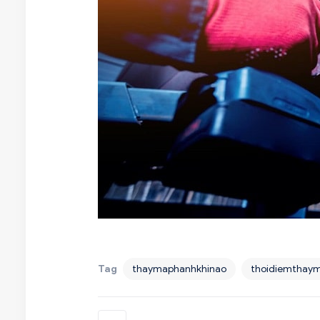
Tag
thaymaphanhkhinao
thoidiemthay