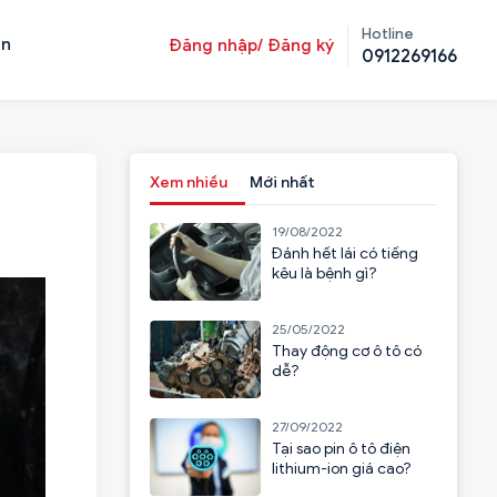
Hotline
ản
Đăng nhập/ Đăng ký
0912269166
Xem nhiều
Mới nhất
19/08/2022
Đánh hết lái có tiếng
kêu là bệnh gì?
25/05/2022
Thay động cơ ô tô có
dễ?
27/09/2022
Tại sao pin ô tô điện
lithium-ion giá cao?