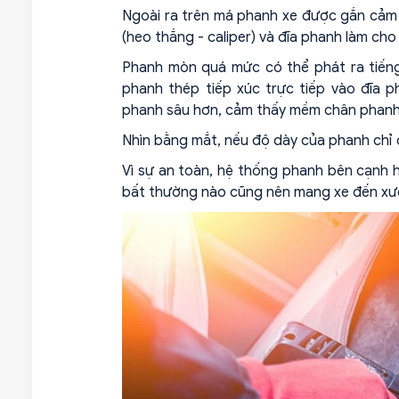
Ngoài ra trên má phanh xe được gắn cảm 
(heo thắng - caliper) và đĩa phanh làm c
Phanh mòn quá mức có thể phát ra tiếng
phanh thép tiếp xúc trực tiếp vào đĩa
phanh sâu hơn, cảm thấy mềm chân phanh h
Nhìn bằng mắt, nếu độ dày của phanh chỉ 
Vì sự an toàn, hệ thống phanh bên cạnh h
bất thường nào cũng nên mang xe đến xưở