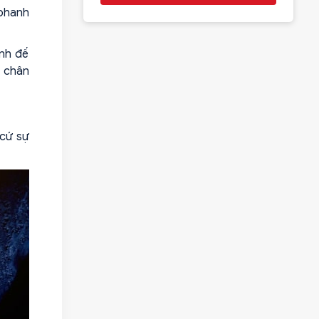
 phanh
anh đế
 chân
 cứ sự