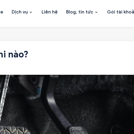
xe
Dịch vụ
Liên hệ
Blog, tin tức
Gói tài kho
hi nào?