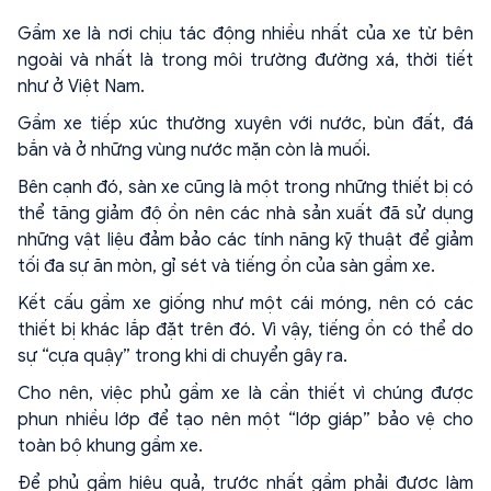
Gầm xe là nơi chịu tác động nhiều nhất của xe từ bên
ngoài và nhất là trong môi trường đường xá, thời tiết
như ở Việt Nam.
Gầm xe tiếp xúc thường xuyên với nước, bùn đất, đá
bắn và ở những vùng nước mặn còn là muối.
Bên cạnh đó, sàn xe cũng là một trong những thiết bị có
thể tăng giảm độ ồn nên các nhà sản xuất đã sử dụng
những vật liệu đảm bảo các tính năng kỹ thuật để giảm
tối đa sự ăn mòn, gỉ sét và tiếng ồn của sàn gầm xe.
Kết cấu gầm xe giống như một cái móng, nên có các
thiết bị khác lắp đặt trên đó. Vì vậy, tiếng ồn có thể do
sự “cựa quậy” trong khi di chuyển gây ra.
Cho nên, việc phủ gầm xe là cần thiết vì chúng được
phun nhiều lớp để tạo nên một “lớp giáp” bảo vệ cho
toàn bộ khung gầm xe.
Để phủ gầm hiệu quả, trước nhất gầm phải được làm