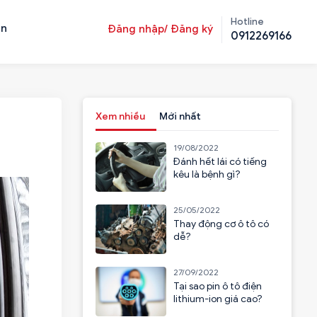
Hotline
ản
Đăng nhập/ Đăng ký
0912269166
Xem nhiều
Mới nhất
19/08/2022
Đánh hết lái có tiếng
kêu là bệnh gì?
25/05/2022
Thay động cơ ô tô có
dễ?
27/09/2022
Tại sao pin ô tô điện
lithium-ion giá cao?