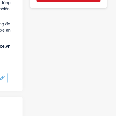
 động
nhiên,
ứng đơ
 xe an
xe.vn