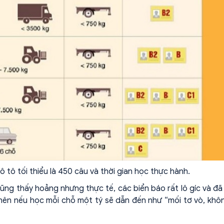
 xe ô tô tối thiểu là 450 câu và thời gian học thực hành.
cũng thấy hoảng nhưng thực tế, các biển báo rất lô gíc và đ
nên nếu học mỗi chỗ một tý sẽ dẫn đến như “mối tơ vò, khô