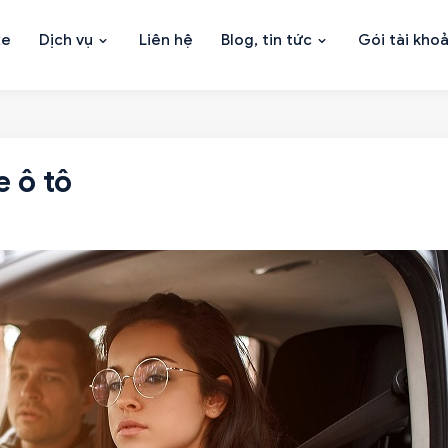
xe
Dịch vụ
Liên hệ
Blog, tin tức
Gói tài kho
e ô tô