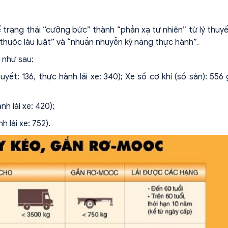
ể trạng thái “cưỡng bức” thành “phản xạ tự nhiên” từ lý thuy
“thuộc làu luật” và “nhuần nhuyễn kỹ năng thực hành”.
 như sau:
t: 136, thực hành lái xe: 340); Xe số cơ khí (số sàn): 556 g
h lái xe: 420);
 lái xe: 752).