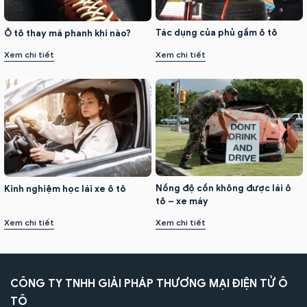
Tác dụng của phủ gầm ô tô
Ô tô thay má phanh khi nào?
Xem chi tiết
Xem chi tiết
Nồng độ cồn không được lái ô
Kinh nghiệm học lái xe ô tô
tô – xe máy
Xem chi tiết
Xem chi tiết
CÔNG TY TNHH GIẢI PHÁP THƯƠNG MẠI ĐIỆN TỬ Ô
TÔ