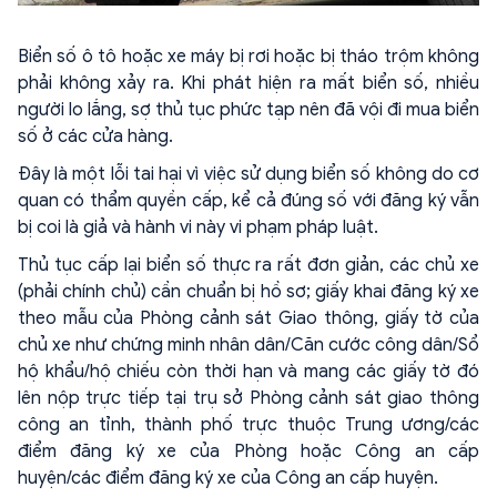
Biển số ô tô hoặc xe máy bị rơi hoặc bị tháo trộm không
phải không xảy ra. Khi phát hiện ra mất biển số, nhiều
người lo lắng, sợ thủ tục phức tạp nên đã vội đi mua biển
số ở các cửa hàng.
Đây là một lỗi tai hại vì việc sử dụng biển số không do cơ
quan có thẩm quyền cấp, kể cả đúng số với đăng ký vẫn
bị coi là giả và hành vi này vi phạm pháp luật.
Thủ tục cấp lại biển số thực ra rất đơn giản, các chủ xe
(phải chính chủ) cần chuẩn bị hồ sơ; giấy khai đăng ký xe
theo mẫu của Phòng cảnh sát Giao thông, giấy tờ của
chủ xe như chứng minh nhân dân/Căn cước công dân/Sổ
hộ khẩu/hộ chiếu còn thời hạn và mang các giấy tờ đó
lên nộp trực tiếp tại trụ sở Phòng cảnh sát giao thông
công an tỉnh, thành phố trực thuộc Trung ương/các
điểm đăng ký xe của Phòng hoặc Công an cấp
huyện/các điểm đăng ký xe của Công an cấp huyện.