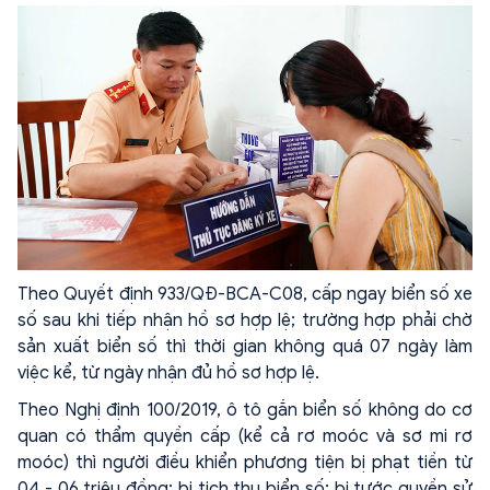
Theo Quyết định 933/QĐ-BCA-C08, cấp ngay biển số xe
số sau khi tiếp nhận hồ sơ hợp lệ; trường hợp phải chờ
sản xuất biển số thì thời gian không quá 07 ngày làm
việc kể, từ ngày nhận đủ hồ sơ hợp lệ.
Theo Nghị định 100/2019, ô tô gắn biển số không do cơ
quan có thẩm quyền cấp (kể cả rơ moóc và sơ mi rơ
moóc) thì người điều khiển phương tiện bị phạt tiền từ
04 - 06 triệu đồng; bị tịch thu biển số; bị tước quyền sử