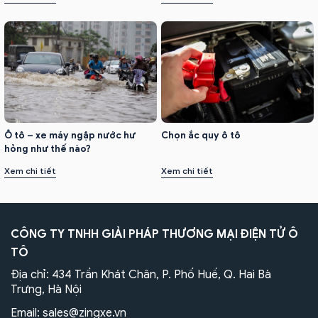
Ô tô – xe máy ngập nước hư
Chọn ắc quy ô tô
hỏng như thế nào?
Xem chi tiết
Xem chi tiết
CÔNG TY TNHH GIẢI PHÁP THƯƠNG MẠI ĐIỆN TỬ Ô
TÔ
Địa chỉ: 434 Trần Khát Chân, P. Phố Huế, Q. Hai Bà
Trưng, Hà Nội
Email:
sales@zingxe.vn