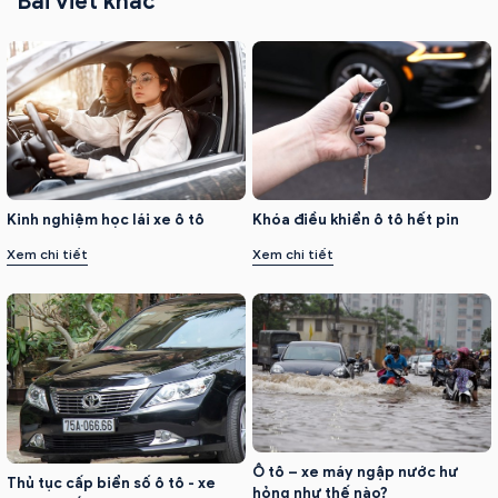
Bài viết khác
Kinh nghiệm học lái xe ô tô
Khóa điều khiển ô tô hết pin
Xem chi tiết
Xem chi tiết
Ô tô – xe máy ngập nước hư
Thủ tục cấp biển số ô tô - xe
hỏng như thế nào?