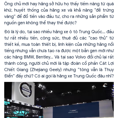
Ông chủ mới hay hãng sở hữu họ thấy tiềm năng từ quá
khứ, huyết thống của hãng xe và khả năng “đẻ trứng
vàng” để đổ tiền vào đầu tư, cho ra những sản phẩm từ
nguồn gen không thể thay thế được?
Đó là lý do, tại sao nhiều hãng xe ô tô Trung Quốc... đầu
tư rất nhiều tiền, công sức, thuê đủ các “cao thủ” từ
thiết kế, mua toàn thiết bị, linh kiện của những hãng nổi
tiếng nhưng vẫn chưa tạo ra được một bản gen mới như
các hãng BMW, Bentley... Và tại sao Volvo đổi chủ lại rất
thành công, người chủ mới là tập đoàn cổ phần Cát Lợi
Chiết Giang (Zhejiang Geely) nhưng “tông vẫn là Thụy
Điển” đấy chứ? Có ai gọi là hãng xe Trung Quốc đâu nhỉ?