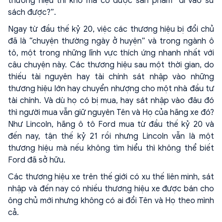
thương hiệu thì khó mà có được sản phẩm “đi vào sử
sách được?”.
Ngay từ đầu thế kỷ 20, việc các thương hiệu bị đổi chủ
đã là “chuyện thường ngày ở huyện” và trong ngành ô
tô, một trong những lĩnh vực thích ứng nhanh nhất với
câu chuyện này. Các thương hiệu sau một thời gian, do
thiếu tài nguyên hay tài chính sát nhập vào những
thương hiệu lớn hay chuyển nhượng cho một nhà đầu tư
tài chính. Và dù họ có bị mua, hay sát nhập vào đâu đó
thì người mua vẫn giữ nguyên Tên và Họ của hãng xe đó?
Như Lincoln, hãng ô tô Ford mua từ đầu thế kỷ 20 và
đến nay, tận thế kỷ 21 rồi nhưng Lincoln vẫn là một
thương hiệu mà nếu không tìm hiểu thì không thể biết
Ford đã sở hữu.
Các thương hiệu xe trên thế giới có xu thế liên minh, sát
nhập và đến nay có nhiều thương hiệu xe được bán cho
ông chủ mới nhưng không có ai đổi Tên và Họ theo mình
cả.