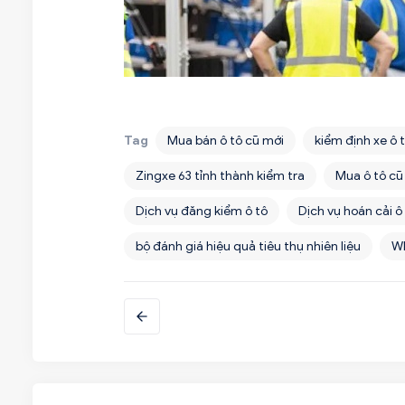
Tag
Mua bán ô tô cũ mới
kiểm định xe ô 
Zingxe 63 tỉnh thành kiểm tra
Mua ô tô cũ
Dịch vụ đăng kiểm ô tô
Dịch vụ hoán cải ô
bộ đánh giá hiệu quả tiêu thụ nhiên liệu
W